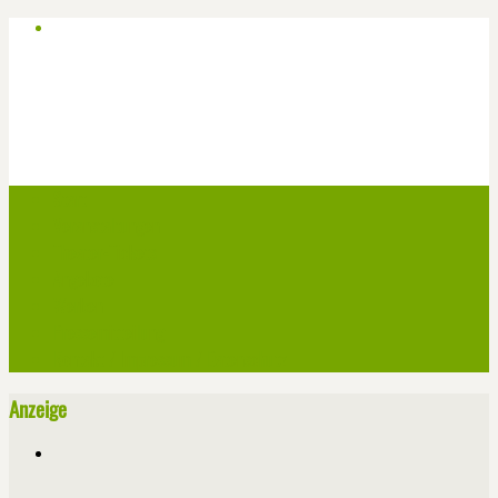
Start
Veranstaltungen
Theater-Tickets
Angebote
Werben
Pressemitteilung
Kontakt / Impressum / Datenschutz
Anzeige