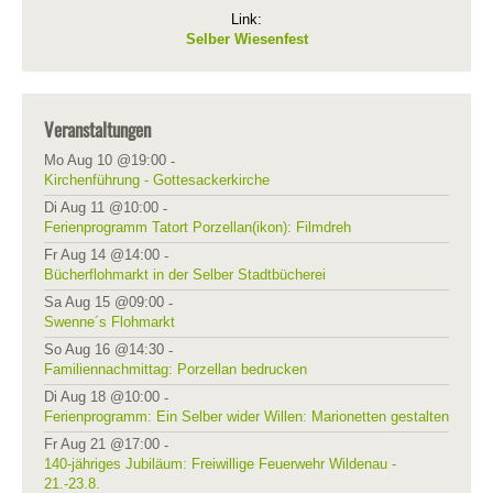
Link:
Selber Wiesenfest
Veranstaltungen
Mo Aug 10 @19:00
-
Kirchenführung - Gottesackerkirche
Di Aug 11 @10:00
-
Ferienprogramm Tatort Porzellan(ikon): Filmdreh
Fr Aug 14 @14:00
-
Bücherflohmarkt in der Selber Stadtbücherei
Sa Aug 15 @09:00
-
Swenne´s Flohmarkt
So Aug 16 @14:30
-
Familiennachmittag: Porzellan bedrucken
Di Aug 18 @10:00
-
Ferienprogramm: Ein Selber wider Willen: Marionetten gestalten
Fr Aug 21 @17:00
-
140-jähriges Jubiläum: Freiwillige Feuerwehr Wildenau -
21.-23.8.