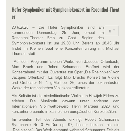
Hofer Symphoniker mit Symphoniekonzert im Rosenthal-Theat
er
23.6.2026
– Die Hofer Symphoniker sind am
kommenden Donnerstag, 25. Juni, erneut im
Rosenthal-Theater Selb zu Gast. Beginn des
Symphoniekonzerts ist um 19.30 Uhr. Bereits ab 18.45 Uhr
findet im Kleinen Saal eine Konzerteinführung mit Michael
Thumser statt.
Auf dem Programm stehen Werke von Jacques Offenbach,
Max Bruch und Robert Schumann. Eröffnet wird der
Konzertabend mit der Ouvertüre zur Oper „Die Rheinnixen“ von
Jacques Offenbach. Es folgt Max Bruchs Konzert für Violine
und Orchester Nr. 1 g-Moll op. 26, eines der bekanntesten
Werke der romantischen Violinkonzertliteratur.
Als Solistin ist die niederländische Violinistin Hawijch Elders zu
erleben. Die Musikerin gewann unter anderem den
Internationalen Violinwettbewerb Henri Marteau 2023 und
konzertierte bereits in zahlreichen europäischen Konzertsälen.
Im zweiten Teil des Abends erklingt Robert Schumanns
Symphonie Nr. 3 Es-Dur op. 97, besser bekannt als die
„Rheinische“. Das Werk entstand während Schumanns Zeit als