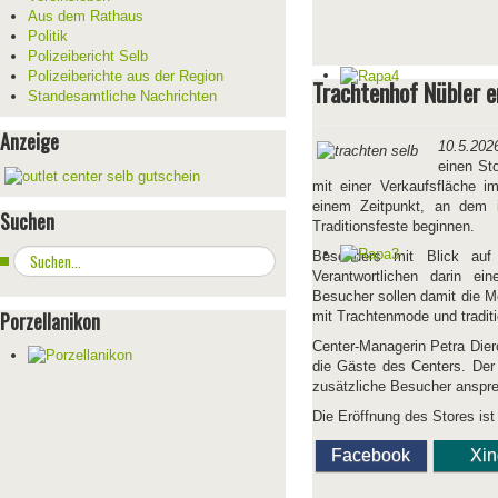
Aus dem Rathaus
Politik
Polizeibericht Selb
Polizeiberichte aus der Region
Trachtenhof Nübler e
Standesamtliche Nachrichten
Anzeige
10.5.202
einen St
mit einer Verkaufsfläche i
einem Zeitpunkt, an dem i
Suchen
Traditionsfeste beginnen.
Suchen
Besonders mit Blick auf
...
Verantwortlichen darin e
Besucher sollen damit die Mö
Porzellanikon
mit Trachtenmode und tradit
Center-Managerin Petra Dier
die Gäste des Centers. Der 
zusätzliche Besucher anspr
Die Eröffnung des Stores ist 
Facebook
Xi