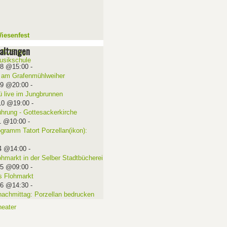
iesenfest
altungen
08 @15:00
-
 am Grafenmühlweiher
09 @20:00
-
ü live im Jungbrunnen
10 @19:00
-
ührung - Gottesackerkirche
1 @10:00
-
ogramm Tatort Porzellan(ikon):
4 @14:00
-
ohmarkt in der Selber Stadtbücherei
15 @09:00
-
 Flohmarkt
16 @14:30
-
nachmittag: Porzellan bedrucken