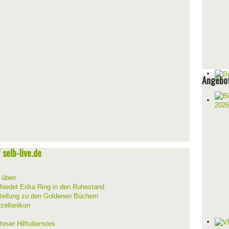
Angebot
selb-live.de
d üben
hiedet Erika Ring in den Ruhestand
stellung zu den Goldenen Büchern
zellanikon
teser Hilfsdienstes