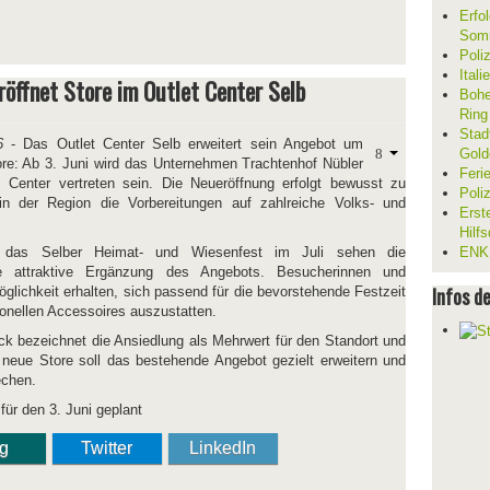
Erfol
Som
Poli
Ital
röffnet Store im Outlet Center Selb
Bohe
Ring
Stad
6
- Das Outlet Center Selb erweitert sein Angebot um
Gold
ore: Ab 3. Juni wird das Unternehmen Trachtenhof Nübler
Feri
m Center vertreten sein. Die Neueröffnung erfolgt bewusst zu
Poli
n der Region die Vorbereitungen auf zahlreiche Volks- und
Erst
Hilf
 das Selber Heimat- und Wiesenfest im Juli sehen die
ENKL
ine attraktive Ergänzung des Angebots. Besucherinnen und
Infos d
glichkeit erhalten, sich passend für die bevorstehende Festzeit
ionellen Accessoires auszustatten.
ck bezeichnet die Ansiedlung als Mehrwert für den Standort und
neue Store soll das bestehende Angebot gezielt erweitern und
echen.
für den 3. Juni geplant
ng
Twitter
LinkedIn