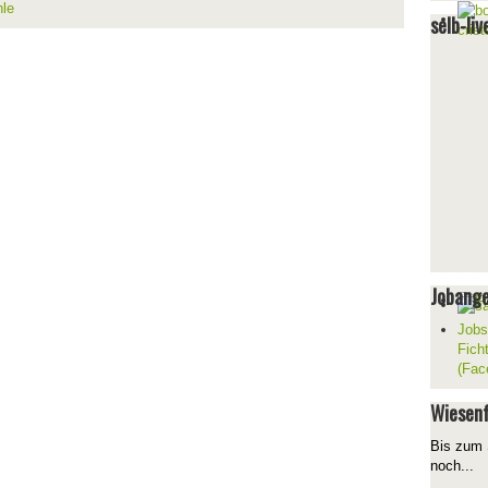
hle
selb-liv
Jobang
Jobs
Fich
(Fac
Wiesenf
Bis zum 
noch...