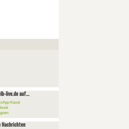
lb-live.de auf...
sApp-Kanal
ebook
agram
 Nachrichten