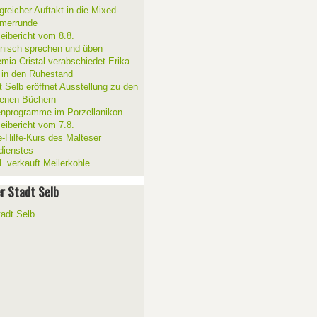
greicher Auftakt in die Mixed-
merrunde
zeibericht vom 8.8.
ienisch sprechen und üben
mia Cristal verabschiedet Erika
 in den Ruhestand
t Selb eröffnet Ausstellung zu den
enen Büchern
enprogramme im Porzellanikon
zeibericht vom 7.8.
e-Hilfe-Kurs des Malteser
sdienstes
 verkauft Meilerkohle
er Stadt Selb