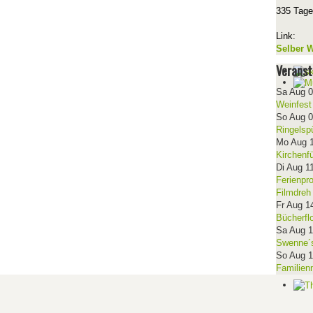
335 Tage
Link:
Selber W
Veranst
Sa Aug 
Weinfest
So Aug 
Ringelsp
Mo Aug 
Kirchenf
Di Aug 1
Ferienpr
Filmdreh
Fr Aug 1
Bücherfl
Sa Aug 
Swenne´s
So Aug 
Familien