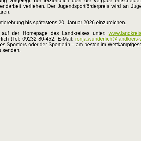
g vorgelegt, der letztendlich über die Vergabe entscheidet
ugendarbeit verliehen. Der Jugendsportförderpreis wird an J
aren.
rtlerehrung bis spätestens 20. Januar 2026 einzureichen.
ich auf der Homepage des Landkreises unter:
www.landkreis
lich (Tel: 09232 80-452, E-Mail:
ronja.wunderlich@landkreis-
s Sportlers oder der Sportlerin – am besten im Wettkampfgesc
 senden.