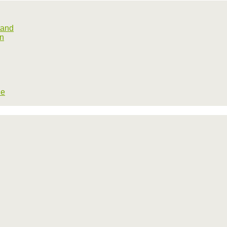
tand
rn
he