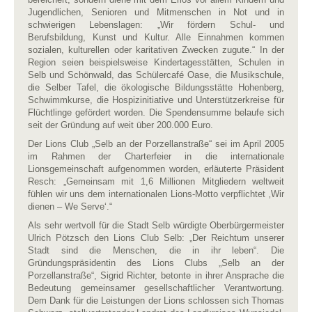
Jugendlichen, Senioren und Mitmenschen in Not und in
schwierigen Lebenslagen: „Wir fördern Schul- und
Berufsbildung, Kunst und Kultur. Alle Einnahmen kommen
sozialen, kulturellen oder karitativen Zwecken zugute.“ In der
Region seien beispielsweise Kindertagesstätten, Schulen in
Selb und Schönwald, das Schülercafé Oase, die Musikschule,
die Selber Tafel, die ökologische Bildungsstätte Hohenberg,
Schwimmkurse, die Hospizinitiative und Unterstützerkreise für
Flüchtlinge gefördert worden. Die Spendensumme belaufe sich
seit der Gründung auf weit über 200.000 Euro.
Der Lions Club „Selb an der Porzellanstraße“ sei im April 2005
im Rahmen der Charterfeier in die internationale
Lionsgemeinschaft aufgenommen worden, erläuterte Präsident
Resch: „Gemeinsam mit 1,6 Millionen Mitgliedern weltweit
fühlen wir uns dem internationalen Lions-Motto verpflichtet ‚Wir
dienen – We Serve‘.“
Als sehr wertvoll für die Stadt Selb würdigte Oberbürgermeister
Ulrich Pötzsch den Lions Club Selb: „Der Reichtum unserer
Stadt sind die Menschen, die in ihr leben“. Die
Gründungspräsidentin des Lions Clubs „Selb an der
Porzellanstraße“, Sigrid Richter, betonte in ihrer Ansprache die
Bedeutung gemeinsamer gesellschaftlicher Verantwortung.
Dem Dank für die Leistungen der Lions schlossen sich Thomas