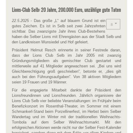
Lions-Club Selb: 20 Jahre, 200.000 Euro, unzählige gute Taten
22.5.2025
- Das große „L“ auf blauem Grund ist ein
gutes Zeichen. Es ist in Selb seit zwei Jahrzehnten
sichtbar. Das zwanzigste Jahr ihres Club-Bestehens
haben die Selber Lions mit Ehrengästen aus der Stadt Selb und
den Landkreisen Wunsiedel und Hof gefeiert.
Präsident Helmut Resch erinnerte in seiner Festrede daran,
dass der Lions Club Selb im Jahr 2005 mit zwanzig
Gründungsmitgliedern als gemischter Club gestartet und
mittlerweile auf 41 Mitglieder angewachsen sei. „Bei uns wird
Gleichberechtigung groß geschrieben“, betonte er, „dies gilt
auch bei den Führungsaufgaben“. Von 38 aktiven Mitgliedern
seien 19 Frauen und 19 Männer.
Für die engagierte Mitarbeit dankte der Präsident den
Lionsfreundinnen und Lionsfreunden. Jährlich organisiere der
Lions Club Selb vier beliebte Veranstaltungen: im Frühjahr beim
Benefizkonzert im Rosenthal-Theater, im Sommer mit einem
Schmankerl-Stand beim Porzellinerfest, im Herbst beim Selber
Wandertag und im Winter mit der traditionellen Weihnachts-
Tombola auf dem Selber Weihnachtsmarkt. Mit den
erfolgreichen Aktionen werde nicht nur der Selber Fest-Kalender
bereichert, sondern diene mit dem Erlös vor allem Kindern und