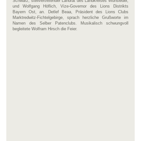
Schwarz, stellvertretender Landrat des Landkreises Wunsiedel,
und Wolfgang Höflich, Vize-Governor des Lions Distrikts
Bayern Ost, an. Detlef Beaa, Präsident des Lions Clubs
Marktredwitz-Fichtelgebirge, sprach herzliche Grußworte im
Namen des Selber Patenclubs. Musikalisch schwungvoll
begleitete Wolfram Hirsch die Feier.