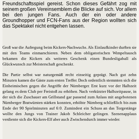
Freundschaftsspiel gereist. Schon dieses Gefährt zog mit
seinem großen Vereinsemblem die Blicke auf sich. Vor allem
bei den jungen Fans. Auch der ein oder andere
Groundhopper und FCN-Fans aus der Region wollten sich
das Spektakel nicht entgehen lassen.
Groß war die Aufregung beim Kickers-Nachwuchs. Als Einlaufkinder durften sie
mit den Teams einmarschieren. Neben dem obligatorischen Wimpeltausch
bekamen die Kickers als weiteres Geschenk einen Bundesligaball als
Glückwunsch zur Meisterschaft geschenkt.
Die Partie selbst war naturgemäß recht einseitig geprägt. Nach gut zehn
Minuten kamen die Gäste zum ersten Treffer. Doch ordentlich stemmten sich die
Einheimischen gegen die Angriffe der Nürnberger. Erst kurz vor der Halbzeit
gelang es dem Club per Freistoß zu erhöhen. Nach verkürzter Halbzeitpause, in
der sich die Zuschauer am Grillstand gar passend zum Anlass mit angebotenen
Nürnberger Bratwürsten stärken konnten, erhöhte Nürnberg schließlich bis zum
Ende der 90 Spielminuten auf 6:0. Zumindest ein Schuss an das Torgestänge
wollte den Jungs von Trainer Jakob Schleicher gelingen. Szenenapplaus
verdiente sich die Kickers-Elf aber auch Zwischendurch immer wieder.