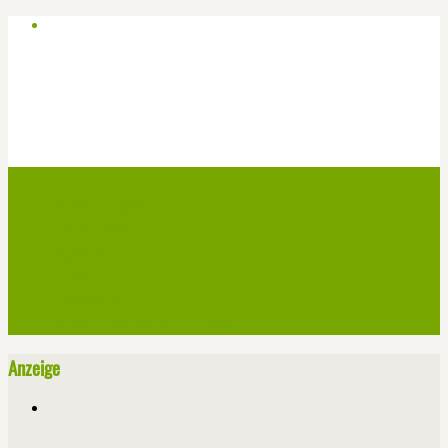
Start
Veranstaltungen
Theater-Tickets
Angebote
Werben
Pressemitteilung
Kontakt / Impressum / Datenschutz
Anzeige