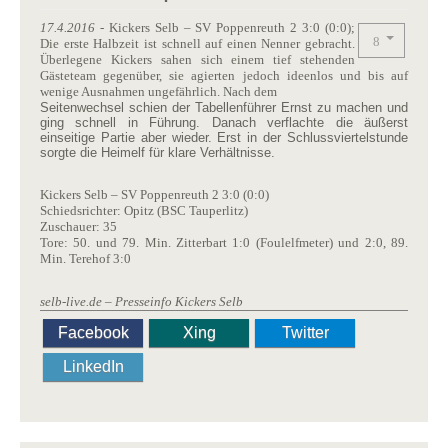
17.4.2016
- Kickers Selb – SV Poppenreuth 2 3:0 (0:0);
Die erste Halbzeit ist schnell auf einen Nenner gebracht.
Überlegene Kickers sahen sich einem tief stehenden
Gästeteam gegenüber, sie agierten jedoch ideenlos und bis auf
wenige Ausnahmen ungefährlich. Nach dem
Seitenwechsel schien der Tabellenführer Ernst zu machen und
ging schnell in Führung. Danach verflachte die äußerst
einseitige Partie aber wieder. Erst in der Schlussviertelstunde
sorgte die Heimelf für klare Verhältnisse.
Kickers Selb – SV Poppenreuth 2 3:0 (0:0)
Schiedsrichter: Opitz (BSC Tauperlitz)
Zuschauer: 35
Tore: 50. und 79. Min. Zitterbart 1:0 (Foulelfmeter) und 2:0, 89.
Min. Terehof 3:0
selb-live.de – Presseinfo Kickers Selb
Facebook
Xing
Twitter
LinkedIn