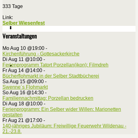
333 Tage
Link:
Selber Wiesenfest
Veranstaltungen
Mo Aug 10 @19:00
-
Kirchenführung - Gottesackerkirche
Di Aug 11 @10:00
-
Ferienprogramm Tatort Porzellan(ikon): Filmdreh
Fr Aug 14 @14:00
-
Bücherflohmarkt in der Selber Stadtbücherei
Sa Aug 15 @09:00
-
Swenne´s Flohmarkt
So Aug 16 @14:30
-
Familiennachmittag: Porzellan bedrucken
Di Aug 18 @10:00
-
Ferienprogramm: Ein Selber wider Willen: Marionetten
gestalten
Fr Aug 21 @17:00
-
140-jähriges Jubiläum: Freiwillige Feuerwehr Wildenau -
21.-23.8.