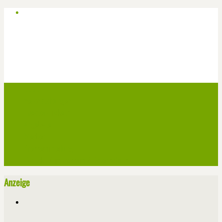
Start
Veranstaltungen
Theater-Tickets
Angebote
Werben
Pressemitteilung
Kontakt / Impressum / Datenschutz
Anzeige