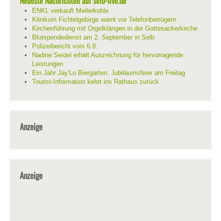
Neueste Nachrichten auf selb-live.de
ENKL verkauft Meilerkohle
Klinikum Fichtelgebirge warnt vor Telefonbetrügern
Kirchenführung mit Orgelklängen in der Gottesackerkirche
Blutspendedienst am 2. September in Selb
Polizeibericht vom 6.8.
Nadine Seidel erhält Auszeichnung für hervorragende
Leistungen
Ein Jahr Jay'Lo Biergarten: Jubiläumsfeier am Freitag
Tourist-Information kehrt ins Rathaus zurück
Anzeige
Anzeige