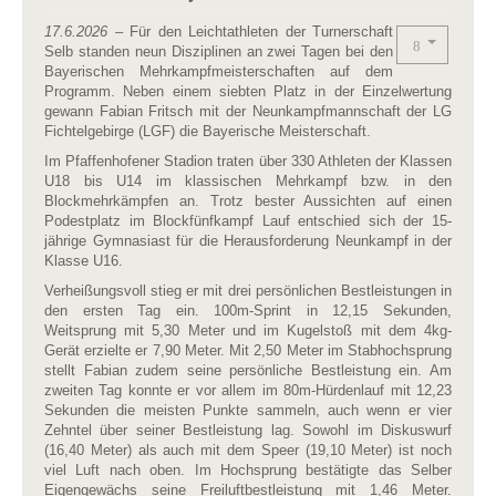
17.6.2026
– Für den Leichtathleten der Turnerschaft
Selb standen neun Disziplinen an zwei Tagen bei den
Bayerischen Mehrkampfmeisterschaften auf dem
Programm. Neben einem siebten Platz in der Einzelwertung
gewann Fabian Fritsch mit der Neunkampfmannschaft der LG
Fichtelgebirge (LGF) die Bayerische Meisterschaft.
Im Pfaffenhofener Stadion traten über 330 Athleten der Klassen
U18 bis U14 im klassischen Mehrkampf bzw. in den
Blockmehrkämpfen an. Trotz bester Aussichten auf einen
Podestplatz im Blockfünfkampf Lauf entschied sich der 15-
jährige Gymnasiast für die Herausforderung Neunkampf in der
Klasse U16.
Verheißungsvoll stieg er mit drei persönlichen Bestleistungen in
den ersten Tag ein. 100m-Sprint in 12,15 Sekunden,
Weitsprung mit 5,30 Meter und im Kugelstoß mit dem 4kg-
Gerät erzielte er 7,90 Meter. Mit 2,50 Meter im Stabhochsprung
stellt Fabian zudem seine persönliche Bestleistung ein. Am
zweiten Tag konnte er vor allem im 80m-Hürdenlauf mit 12,23
Sekunden die meisten Punkte sammeln, auch wenn er vier
Zehntel über seiner Bestleistung lag. Sowohl im Diskuswurf
(16,40 Meter) als auch mit dem Speer (19,10 Meter) ist noch
viel Luft nach oben. Im Hochsprung bestätigte das Selber
Eigengewächs seine Freiluftbestleistung mit 1,46 Meter.