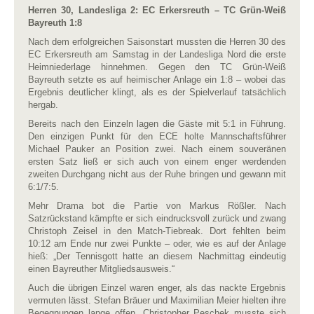
Herren 30, Landesliga 2: EC Erkersreuth – TC Grün-Weiß
Bayreuth 1:8
Nach dem erfolgreichen Saisonstart mussten die Herren 30 des
EC Erkersreuth am Samstag in der Landesliga Nord die erste
Heimniederlage hinnehmen. Gegen den TC Grün-Weiß
Bayreuth setzte es auf heimischer Anlage ein 1:8 – wobei das
Ergebnis deutlicher klingt, als es der Spielverlauf tatsächlich
hergab.
Bereits nach den Einzeln lagen die Gäste mit 5:1 in Führung.
Den einzigen Punkt für den ECE holte Mannschaftsführer
Michael Pauker an Position zwei. Nach einem souveränen
ersten Satz ließ er sich auch von einem enger werdenden
zweiten Durchgang nicht aus der Ruhe bringen und gewann mit
6:1/7:5.
Mehr Drama bot die Partie von Markus Rößler. Nach
Satzrückstand kämpfte er sich eindrucksvoll zurück und zwang
Christoph Zeisel in den Match-Tiebreak. Dort fehlten beim
10:12 am Ende nur zwei Punkte – oder, wie es auf der Anlage
hieß: „Der Tennisgott hatte an diesem Nachmittag eindeutig
einen Bayreuther Mitgliedsausweis.“
Auch die übrigen Einzel waren enger, als das nackte Ergebnis
vermuten lässt. Stefan Bräuer und Maximilian Meier hielten ihre
Begegnungen lange offen, Christopher Peschek musste sich