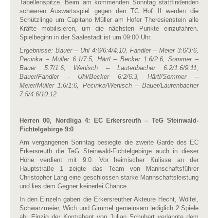
Tabellenspitze. Beim am kommenden Sonntag stattfindenden
schweren Auswärtsspiel gegen den TC Hof II werden die
Schützlinge um Capitano Müller am Hofer Theresienstein alle
Kräfte mobilisieren, um die nächsten Punkte einzufahren.
Spielbeginn in der Saalestadt ist um 09:00 Uhr.
Ergebnisse: Bauer – Uhl 4:6/6:4/4:10, Fandler – Meier 3:6/3:6,
Pecinka – Müller 6:1/7:5, Härtl – Becker 1:6/2:6, Sommer –
Bauer 5:7/1:6, Wenisch – Lautenbacher 6:2/1:6/9:11,
Bauer/Fandler - Uhl/Becker 6:2/6:3, Härtl/Sommer –
Meier/Müller 1:6/1:6, Pecinka/Wenisch – Bauer/Lautenbacher
7:5/4:6/10:12
Herren 00, Nordliga 4: EC Erkersreuth – TeG Steinwald-
Fichtelgebirge 9:0
Am vergangenen Sonntag besiegte die zweite Garde des EC
Erkersreuth die TeG Steinwald-Fichtelgebirge auch in dieser
Höhe verdient mit 9:0. Vor heimischer Kulisse an der
Hauptstraße 1 zeigte das Team von Mannschaftsführer
Christopher Lang eine geschlossen starke Mannschaftsleistung
und lies dem Gegner keinerlei Chance.
In den Einzeln gaben die Erkersreuther Akteure Hecht, Wölfel,
Schwarzmeier, Wich und Gimmel gemeinsam lediglich 2 Spiele
ab. Einzig der Kontrahent von Julian Schubert verlangte dem