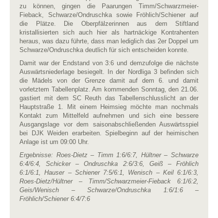
zu können, gingen die Paarungen Timm/Schwarzmeier-
Fieback, Schwarze/Ondruschka sowie Fröhlich/Schiener auf
die Plätze. Die Oberpfälzerinnen aus dem Stiftland
kristallisierten sich auch hier als hartnäckige Kontrahenten
heraus, was dazu führte, dass man lediglich das 2er Doppel um
Schwarze/Ondruschka deutlich für sich entscheiden konnte.
Damit war der Endstand von 3:6 und demzufolge die nächste
Auswärtsniederlage besiegelt. In der Nordliga 3 befinden sich
die Mädels von der Grenze damit auf dem 6. und damit
vorletztem Tabellenplatz. Am kommenden Sonntag, den 21.06.
gastiert mit dem SC Reuth das Tabellenschlusslicht an der
Hauptstraße 1. Mit einem Heimsieg möchte man nochmals
Kontakt zum Mittelfeld aufnehmen und sich eine bessere
Ausgangslage vor dem saisonabschließenden Auswärtsspiel
bei DJK Weiden erarbeiten. Spielbeginn auf der heimischen
Anlage ist um 09:00 Uhr.
Ergebnisse: Roes-Dietz – Timm 1:6/6:7, Hültner – Schwarze
6:4/6:4, Schicker – Ondruschka 2:6/3:6,
Geiß – Fröhlich
6:1/6:1, Hauser – Schiener 7:5/6:1, Wenisch – Keil 6:1/6:3,
Roes-Dietz/Hültner – Timm/Schwarzmeier-Fieback 6:1/6:2,
Geis/Wenisch – Schwarze/Ondruschka 1:6/1:6 –
Fröhlich/Schiener 6:4/7:6