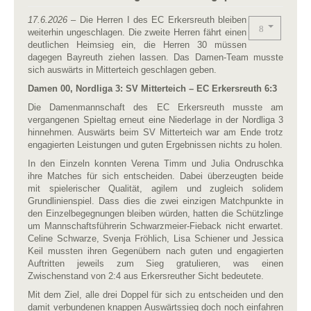
17.6.2026
– Die Herren I des EC Erkersreuth bleiben
weiterhin ungeschlagen. Die zweite Herren fährt einen
deutlichen Heimsieg ein, die Herren 30 müssen
dagegen Bayreuth ziehen lassen. Das Damen-Team musste
sich auswärts in Mitterteich geschlagen geben.
Damen 00, Nordliga 3: SV Mitterteich – EC Erkersreuth 6:3
Die Damenmannschaft des EC Erkersreuth musste am
vergangenen Spieltag erneut eine Niederlage in der Nordliga 3
hinnehmen. Auswärts beim SV Mitterteich war am Ende trotz
engagierten Leistungen und guten Ergebnissen nichts zu holen.
In den Einzeln konnten Verena Timm und Julia Ondruschka
ihre Matches für sich entscheiden. Dabei überzeugten beide
mit spielerischer Qualität, agilem und zugleich solidem
Grundlinienspiel. Dass dies die zwei einzigen Matchpunkte in
den Einzelbegegnungen bleiben würden, hatten die Schützlinge
um Mannschaftsführerin Schwarzmeier-Fieback nicht erwartet.
Celine Schwarze, Svenja Fröhlich, Lisa Schiener und Jessica
Keil mussten ihren Gegenübern nach guten und engagierten
Auftritten jeweils zum Sieg gratulieren, was einen
Zwischenstand von 2:4 aus Erkersreuther Sicht bedeutete.
Mit dem Ziel, alle drei Doppel für sich zu entscheiden und den
damit verbundenen knappen Auswärtssieg doch noch einfahren