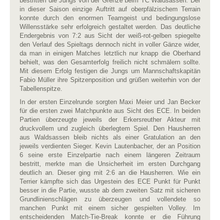
bestritten die Jungs von der Grenze beim TC Waldsassen. Der
in dieser Saison einzige Auftritt auf oberpfälzischem Terrain
konnte durch den enormen Teamgeist und bedingungslose
Willensstärke sehr erfolgreich gestaltet werden. Das deutliche
Endergebnis von 7:2 aus Sicht der weiß-rot-gelben spiegelte
den Verlauf des Spieltags dennoch nicht in voller Gänze wider,
da man in einigen Matches letztlich nur knapp die Oberhand
behielt, was den Gesamterfolg freilich nicht schmälern sollte.
Mit diesem Erfolg festigen die Jungs um Mannschaftskapitän
Fabio Müller ihre Spitzenposition und grüßen weiterhin von der
Tabellenspitze.
In der ersten Einzelrunde sorgten Maxi Meier und Jan Becker
für die ersten zwei Matchpunkte aus Sicht des ECE. In beiden
Partien überzeugte jeweils der Erkersreuther Akteur mit
druckvollem und zugleich überlegtem Spiel. Den Hausherren
aus Waldsassen bleib nichts als einer Gratulation an den
jeweils verdienten Sieger. Kevin Lautenbacher, der an Position
6 seine erste Einzelpartie nach einem längeren Zeitraum
bestritt, merkte man die Unsicherheit im ersten Durchgang
deutlich an. Dieser ging mit 2:6 an die Hausherren. Wie ein
Terrier kämpfte sich das Urgestein des ECE Punkt für Punkt
besser in die Partie, wusste ab dem zweiten Satz mit sicheren
Grundlinienschlägen zu überzeugen und vollendete so
manchen Punkt mit einem sicher gespielten Volley. Im
entscheidenden Match-Tie-Break konnte er die Führung