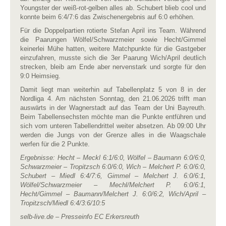
Youngster der weiß-rot-gelben alles ab. Schubert blieb cool und
konnte beim 6:4/7:6 das Zwischenergebnis auf 6:0 erhöhen.
Für die Doppelpartien rotierte Stefan April ins Team. Während
die Paarungen Wölfel/Schwarzmeier sowie Hecht/Gimmel
keinerlei Mühe hatten, weitere Matchpunkte für die Gastgeber
einzufahren, musste sich die 3er Paarung Wich/April deutlich
strecken, bleib am Ende aber nervenstark und sorgte für den
9:0 Heimsieg.
Damit liegt man weiterhin auf Tabellenplatz 5 von 8 in der
Nordliga 4. Am nächsten Sonntag, den 21.06.2026 trifft man
auswärts in der Wagnerstadt auf das Team der Uni Bayreuth.
Beim Tabellensechsten möchte man die Punkte entführen und
sich vom unteren Tabellendrittel weiter absetzen. Ab 09:00 Uhr
werden die Jungs von der Grenze alles in die Waagschale
werfen für die 2 Punkte.
Ergebnisse: Hecht – Meckl 6:1/6:0, Wölfel – Baumann 6:0/6:0,
Schwarzmeier – Tropitzsch 6:0/6:0, Wich – Melchert P. 6:0/6:0,
Schubert – Miedl 6:4/7:6, Gimmel – Melchert J. 6:0/6:1,
Wölfel/Schwarzmeier – Mechl/Melchert P. 6:0/6:1,
Hecht/Gimmel – Baumann/Melchert J. 6:0/6:2, Wich/April –
Tropitzsch/Miedl 6:4/3:6/10:5
selb-live.de – Presseinfo EC Erkersreuth