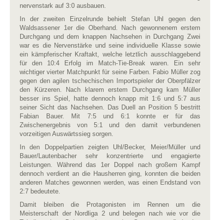
nervenstark auf 3:0 ausbauen.
In der zweiten Einzelrunde behielt Stefan Uhl gegen den
Waldsassener 1er die Oberhand. Nach gewonnenem erstem
Durchgang und dem knappen Nachsehen in Durchgang Zwei
war es die Nervenstärke und seine individuelle Klasse sowie
ein kämpferischer Kraftakt, welche letztlich ausschlaggebend
für den 10:4 Erfolg im Match-Tie-Break waren. Ein sehr
wichtiger vierter Matchpunkt für seine Farben. Fabio Müller zog
gegen den agilen tschechischen Importspieler der Oberpfälzer
den Kürzeren. Nach klarem erstem Durchgang kam Müller
besser ins Spiel, hatte dennoch knapp mit 1:6 und 5:7 aus
seiner Sicht das Nachsehen. Das Duell an Position 5 bestritt
Fabian Bauer. Mit 7:5 und 6:1 konnte er für das
Zwischenergebnis von 5:1 und den damit verbundenen
vorzeitigen Auswärtssieg sorgen.
In den Doppelpartien zeigten Uhl/Becker, Meier/Müller und
Bauer/Lautenbacher sehr konzentrierte und engagierte
Leistungen. Während das 1er Doppel nach großem Kampf
dennoch verdient an die Hausherren ging, konnten die beiden
anderen Matches gewonnen werden, was einen Endstand von
2:7 bedeutete.
Damit bleiben die Protagonisten im Rennen um die
Meisterschaft der Nordliga 2 und belegen nach wie vor die