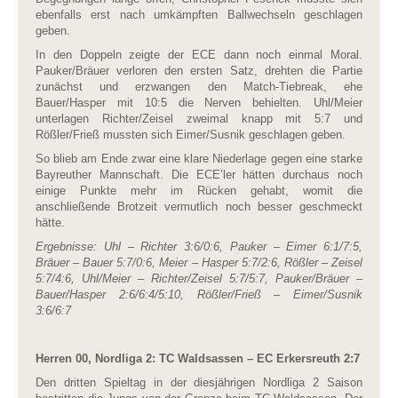
ebenfalls erst nach umkämpften Ballwechseln geschlagen
geben.
In den Doppeln zeigte der ECE dann noch einmal Moral.
Pauker/Bräuer verloren den ersten Satz, drehten die Partie
zunächst und erzwangen den Match-Tiebreak, ehe
Bauer/Hasper mit 10:5 die Nerven behielten. Uhl/Meier
unterlagen Richter/Zeisel zweimal knapp mit 5:7 und
Rößler/Frieß mussten sich Eimer/Susnik geschlagen geben.
So blieb am Ende zwar eine klare Niederlage gegen eine starke
Bayreuther Mannschaft. Die ECE’ler hätten durchaus noch
einige Punkte mehr im Rücken gehabt, womit die
anschließende Brotzeit vermutlich noch besser geschmeckt
hätte.
Ergebnisse: Uhl – Richter 3:6/0:6, Pauker – Eimer 6:1/7:5,
Bräuer – Bauer 5:7/0:6, Meier – Hasper 5:7/2:6, Rößler – Zeisel
5:7/4:6, Uhl/Meier – Richter/Zeisel 5:7/5:7, Pauker/Bräuer –
Bauer/Hasper 2:6/6:4/5:10, Rößler/Frieß – Eimer/Susnik
3:6/6:7
Herren 00, Nordliga 2: TC Waldsassen – EC Erkersreuth 2:7
Den dritten Spieltag in der diesjährigen Nordliga 2 Saison