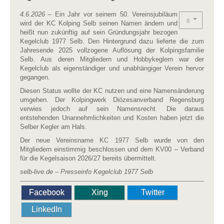
4.6.2026
– Ein Jahr vor seinem 50. Vereinsjubiläum
wird der KC Kolping Selb seinen Namen ändern und
heißt nun zukünftig auf sein Gründungsjahr bezogen
Kegelclub 1977 Selb. Den Hintergrund dazu lieferte die zum
Jahresende 2025 vollzogene Auflösung der Kolpingsfamilie
Selb. Aus deren Mitgliedern und Hobbykeglern war der
Kegelclub als eigenständiger und unabhängiger Verein hervor
gegangen.
Diesen Status wollte der KC nutzen und eine Namensänderung
umgehen. Der Kolpingwerk Diözesanverband Regensburg
verwies jedoch auf sein Namensrecht. Die daraus
entstehenden Unannehmlichkeiten und Kosten haben jetzt die
Selber Kegler am Hals.
Der neue Vereinsname KC 1977 Selb wurde von den
Mitgliedern einstimmig beschlossen und dem KV00 – Verband
für die Kegelsaison 2026/27 bereits übermittelt.
selb-live.de –
Presseinfo Kegelclub 1977 Selb
Facebook
Xing
Twitter
LinkedIn