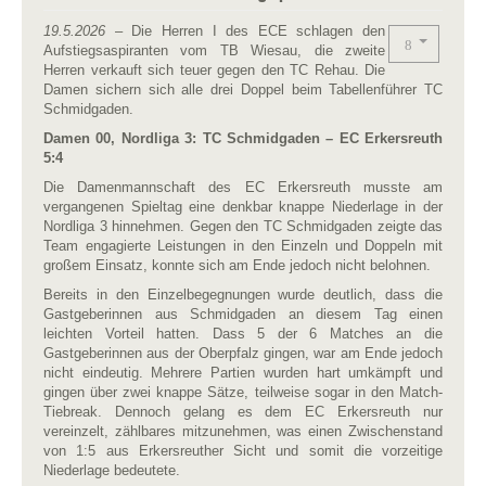
19.5.2026
– Die Herren I des ECE schlagen den
Aufstiegsaspiranten vom TB Wiesau, die zweite
Herren verkauft sich teuer gegen den TC Rehau. Die
Damen sichern sich alle drei Doppel beim Tabellenführer TC
Schmidgaden.
Damen 00, Nordliga 3: TC Schmidgaden – EC Erkersreuth
5:4
Die Damenmannschaft des EC Erkersreuth musste am
vergangenen Spieltag eine denkbar knappe Niederlage in der
Nordliga 3 hinnehmen. Gegen den TC Schmidgaden zeigte das
Team engagierte Leistungen in den Einzeln und Doppeln mit
großem Einsatz, konnte sich am Ende jedoch nicht belohnen.
Bereits in den Einzelbegegnungen wurde deutlich, dass die
Gastgeberinnen aus Schmidgaden an diesem Tag einen
leichten Vorteil hatten. Dass 5 der 6 Matches an die
Gastgeberinnen aus der Oberpfalz gingen, war am Ende jedoch
nicht eindeutig. Mehrere Partien wurden hart umkämpft und
gingen über zwei knappe Sätze, teilweise sogar in den Match-
Tiebreak. Dennoch gelang es dem EC Erkersreuth nur
vereinzelt, zählbares mitzunehmen, was einen Zwischenstand
von 1:5 aus Erkersreuther Sicht und somit die vorzeitige
Niederlage bedeutete.