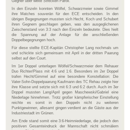
Gegner über weite Strecken Paroli.
In den Einzeln konnten Wölfel, Schwarzmeier sowie Gimmel
ihre Matches souverän für den ECE entscheiden. In den
übrigen Begegnungen mussten sich Hecht, Koch und Schubert
ihren Gegnern geschlagen geben, was den ausgeglichenen
Zwischenstand von 3:3 nach den Einzeln bedeutete. Dies hielt
die Spannung auf der Anlage für die anschließenden
Doppelbegegnungen hoch.
Für diese stellte ECE-Kapitän Christopher Lang nochmals um
und schickte sich gemeinsam mit April in der dritten Paarung
selbst auf den Court.
Im 1er Doppel unterlagen Wölfel/Schwarzmeier dem Rehauer
Duo Richter/Plass mit 4:6 und 1:6. Besonders im 2er Doppel
trafen Hecht/Gimmel auf eine besondere Konstellation: Die
Vater-Sohn-Doppelpaarung Kaufmann des TC Rehau zeigte hier
ihre Klasse und setzte sich mit 6:3 und 6:2 durch. Auch im 3er
Doppel mussten Lang/April gegen Maschewski/Gabriel eine
Niederlage hinnehmen. Trotz großer kämpferischer Einstellung
reichte es somit in den Doppeln nicht zu weiteren
Punktgewinnen, allesamt gingen verdient an die Gäste aus der
Industriestadt im Grünen.
Am Ende stand somit eine 3:6-Heimniederlage, die jedoch den
positiven Gesamteindruck der Mannschaft nicht schmälern