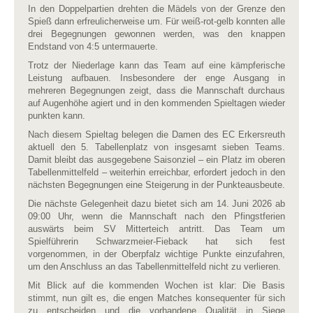
In den Doppelpartien drehten die Mädels von der Grenze den
Spieß dann erfreulicherweise um. Für weiß-rot-gelb konnten alle
drei Begegnungen gewonnen werden, was den knappen
Endstand von 4:5 untermauerte.
Trotz der Niederlage kann das Team auf eine kämpferische
Leistung aufbauen. Insbesondere der enge Ausgang in
mehreren Begegnungen zeigt, dass die Mannschaft durchaus
auf Augenhöhe agiert und in den kommenden Spieltagen wieder
punkten kann.
Nach diesem Spieltag belegen die Damen des EC Erkersreuth
aktuell den 5. Tabellenplatz von insgesamt sieben Teams.
Damit bleibt das ausgegebene Saisonziel – ein Platz im oberen
Tabellenmittelfeld – weiterhin erreichbar, erfordert jedoch in den
nächsten Begegnungen eine Steigerung in der Punkteausbeute.
Die nächste Gelegenheit dazu bietet sich am 14. Juni 2026 ab
09:00 Uhr, wenn die Mannschaft nach den Pfingstferien
auswärts beim SV Mitterteich antritt. Das Team um
Spielführerin Schwarzmeier-Fieback hat sich fest
vorgenommen, in der Oberpfalz wichtige Punkte einzufahren,
um den Anschluss an das Tabellenmittelfeld nicht zu verlieren.
Mit Blick auf die kommenden Wochen ist klar: Die Basis
stimmt, nun gilt es, die engen Matches konsequenter für sich
zu entscheiden und die vorhandene Qualität in Siege