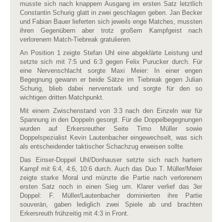
musste sich nach knappem Ausgang im ersten Satz letztlich
Constantin Schurig glatt in zwei geschlagen geben. Jan Becker
und Fabian Bauer lieferten sich jeweils enge Matches, mussten
ihren Gegenübern aber trotz großem Kampfgeist nach
verlorenem Match-Tiebreak gratulieren.
An Position 1 zeigte Stefan Uhl eine abgeklärte Leistung und
setzte sich mit 7:5 und 6:3 gegen Felix Purucker durch. Für
eine Nervenschlacht sorgte Maxi Meier: In einer engen
Begegnung gewann er beide Sätze im Tiebreak gegen Julian
Schurig, blieb dabei nervenstark und sorgte für den so
wichtigen dritten Matchpunkt.
Mit einem Zwischenstand von 3:3 nach den Einzeln war für
Spannung in den Doppeln gesorgt. Für die Doppelbegegnungen
wurden auf Erkersreuther Seite Timo Müller sowie
Doppelspezialist Kevin Lautenbacher eingewechselt, was sich
als entscheidender taktischer Schachzug erweisen sollte.
Das Einser-Doppel Uhl/Donhauser setzte sich nach hartem
Kampf mit 6:4, 4:6, 10:6 durch. Auch das Duo T. Müller/Meier
zeigte starke Moral und münzte die Partie nach verlorenem
ersten Satz noch in einen Sieg um. Klarer verlief das 3er
Doppel: F. Müller/Lautenbacher dominierten ihre Partie
souverän, gaben lediglich zwei Spiele ab und brachten
Erkersreuth frühzeitig mit 4:3 in Front.