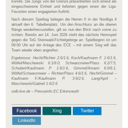
konnte. Die Jungs von der Grenze präsentierten sich erneut als
eingeschworene Einheit und lieferten gegen einen der Liga-
Favoriten einen engagierten Auftritt.
Nach diesem Spieltag belegen die Herren II in der Nordliga 4
aktuell den 6. Tabellenplatz. Um den Anschluss an die oberen
Ränge wiederherzustellen, gilt es nun den Blick nach vorne zu
richten: Bereits am 14. Juni 2026 steht das nächste Heimspiel
gegen die TeG Steinwald-Fichtelgebirge an. Spielbeginn ist um
09:00 Uhr auf der Anlage des ECE – mit einem Sieg will das
Team wieder oben angreifen.
Ergebnisse:
Hecht/Richter 2:6/1:6, Koch/Kaufmann F. 1:6/1:6,
Wölfel/Maschewski 6:1/6:0, Schwarzmeier/Plass 6:2/7:5,
Schubert/Kaufmann P. 1:6/1:6, Gimmel/Amann 6:0/6:1,
Wölfel/Schwarzmeier – Richter/Plass 4:6/1:6, Hecht/Gimmel –
Kaufmann F./Kaufmann P. 3:6/2:6, Lang/April –
Maschewski/Gabriel 1:6/2:6
selb-live.de – Presseinfo EC Erkersreuth
Facebook
Xing
Twitter
LinkedIn