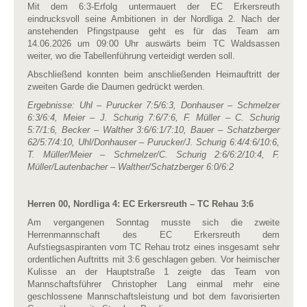
Mit dem 6:3-Erfolg untermauert der EC Erkersreuth
eindrucksvoll seine Ambitionen in der Nordliga 2. Nach der
anstehenden Pfingstpause geht es für das Team am
14.06.2026 um 09:00 Uhr auswärts beim TC Waldsassen
weiter, wo die Tabellenführung verteidigt werden soll.
Abschließend konnten beim anschließenden Heimauftritt der
zweiten Garde die Daumen gedrückt werden.
Ergebnisse:
Uhl – Purucker 7:5/6:3, Donhauser – Schmelzer
6:3/6:4, Meier – J. Schurig 7:6/7:6, F. Müller – C. Schurig
5:7/1:6, Becker – Walther 3:6/6:1/7:10, Bauer – Schatzberger
62/5:7/4:10,
Uhl/Donhauser – Purucker/J. Schurig 6:4/4:6/10:6,
T. Müller/Meier – Schmelzer/C. Schurig 2:6/6:2/10:4, F.
Müller/Lautenbacher – Walther/Schatzberger 6:0/6:2
Herren 00, Nordliga 4: EC Erkersreuth – TC Rehau 3:6
Am vergangenen Sonntag musste sich die zweite
Herrenmannschaft des EC Erkersreuth dem
Aufstiegsaspiranten vom TC Rehau trotz eines insgesamt sehr
ordentlichen Auftritts mit 3:6 geschlagen geben. Vor heimischer
Kulisse an der Hauptstraße 1 zeigte das Team von
Mannschaftsführer Christopher Lang einmal mehr eine
geschlossene Mannschaftsleistung und bot dem favorisierten