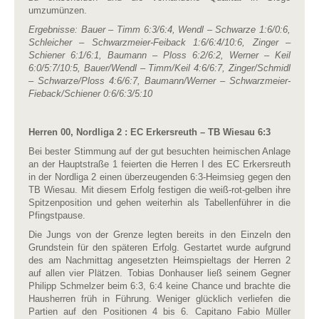
umzumünzen.
Ergebnisse:
Bauer – Timm 6:3/6:4, Wendl – Schwarze 1:6/0:6,
Schleicher – Schwarzmeier-Feiback 1:6/6:4/10:6, Zinger –
Schiener 6:1/6:1, Baumann – Ploss 6:2/6:2, Werner – Keil
6:0/5:7/10:5, Bauer/Wendl – Timm/Keil 4:6/6:7, Zinger/Schmidl
– Schwarze/Ploss 4:6/6:7, Baumann/Werner – Schwarzmeier-
Fieback/Schiener 0:6/6:3/5:10
Herren 00, Nordliga 2 : EC Erkersreuth – TB Wiesau 6:3
Bei bester Stimmung auf der gut besuchten heimischen Anlage
an der Hauptstraße 1 feierten die Herren I des EC Erkersreuth
in der Nordliga 2 einen überzeugenden 6:3-Heimsieg gegen den
TB Wiesau. Mit diesem Erfolg festigen die weiß-rot-gelben ihre
Spitzenposition und gehen weiterhin als Tabellenführer in die
Pfingstpause.
Die Jungs von der Grenze legten bereits in den Einzeln den
Grundstein für den späteren Erfolg. Gestartet wurde aufgrund
des am Nachmittag angesetzten Heimspieltags der Herren 2
auf allen vier Plätzen. Tobias Donhauser ließ seinem Gegner
Philipp Schmelzer beim 6:3, 6:4 keine Chance und brachte die
Hausherren früh in Führung. Weniger glücklich verliefen die
Partien auf den Positionen 4 bis 6. Capitano Fabio Müller