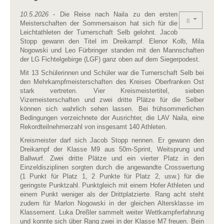
10.5.2026
- Die Reise nach Naila zu den ersten
Meisterschaften der Sommersaison hat sich für die
Leichtathleten der Turnerschaft Selb gelohnt. Jacob
Stopp gewann den Titel im Dreikampf. Elenor Kolb, Mila
Nogowski und Leo Fürbringer standen mit den Mannschaften
der LG Fichtelgebirge (LGF) ganz oben auf dem Siegerpodest.
Mit 13 Schülerinnen und Schüler war die Turnerschaft Selb bei
den Mehrkampfmeisterschaften des Kreises Oberfranken Ost
stark vertreten. Vier Kreismeistertitel, sieben
Vizemeisterschaften und zwei dritte Plätze für die Selber
können sich wahrlich sehen lassen. Bei frühsommerlichen
Bedingungen verzeichnete der Ausrichter, die LAV Naila, eine
Rekordteilnehmerzahl von insgesamt 140 Athleten.
Kreismeister darf sich Jacob Stopp nennen. Er gewann den
Dreikampf der Klasse M9 aus 50m-Sprint, Weitsprung und
Ballwurf. Zwei dritte Plätze und ein vierter Platz in den
Einzeldisziplinen sorgten durch die angewandte Crosswertung
(1 Punkt für Platz 1, 2 Punkte für Platz 2, usw.) für die
geringste Punktzahl. Punktgleich mit einem Hofer Athleten und
einem Punkt weniger als der Drittplatzierte. Rang acht steht
zudem für Marlon Nogowski in der gleichen Altersklasse im
Klassement. Luka Dreßler sammelt weiter Wettkampferfahrung
und konnte sich über Rang zwei in der Klasse M7 freuen. Bein