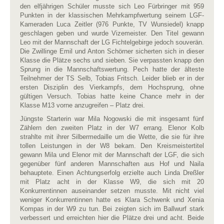
den elfjährigen Schüler musste sich Leo Fürbringer mit 959
Punkten in der klassischen Mehrkampfwertung seinem LGF-
Kameraden Luca Zeitler (976 Punkte, TV Wunsiedel) knapp
geschlagen geben und wurde Vizemeister. Den Titel gewann
Leo mit der Mannschaft der LG Fichtelgebirge jedoch souverän.
Die Zwillinge Emil und Anton Schörner sicherten sich in dieser
Klasse die Plätze sechs und sieben. Sie verpassten knapp den
Sprung in die Mannschaftswertung. Pech hatte der älteste
Teilnehmer der TS Selb, Tobias Fritsch. Leider blieb er in der
ersten Disziplin des Vierkampfs, dem Hochsprung, ohne
gültigen Versuch. Tobias hatte keine Chance mehr in der
Klasse M13 vorne anzugreifen – Platz drei.
Jüngste Starterin war Mila Nogowski die mit insgesamt fünf
Zählern den zweiten Platz in der W7 errang. Elenor Kolb
strahlte mit ihrer Silbermedaille um die Wette, die sie für ihre
tollen Leistungen in der W8 bekam. Den Kreismeistertitel
gewann Mila und Elenor mit der Mannschaft der LGF, die sich
gegenüber fünf anderen Mannschaften aus Hof und Naila
behauptete. Einen Achtungserfolg erzielte auch Linda Dreßler
mit Platz acht in der Klasse W9, die sich mit 20
Konkurrentinnen auseinander setzen musste. Mit nicht viel
weniger Konkurrentinnen hatte es Klara Schwenk und Xenia
Kompas in der W9 zu tun. Bei zeigten sich im Ballwurf stark
verbessert und erreichten hier die Plätze drei und acht. Beide