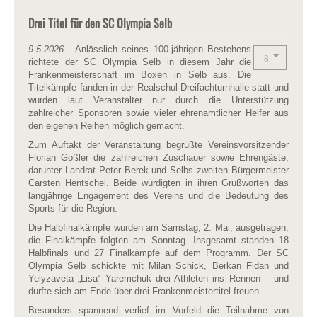
Drei Titel für den SC Olympia Selb
9.5.2026
- Anlässlich seines 100-jährigen Bestehens
richtete der SC Olympia Selb in diesem Jahr die
Frankenmeisterschaft im Boxen in Selb aus. Die
Titelkämpfe fanden in der Realschul-Dreifachturnhalle statt und
wurden laut Veranstalter nur durch die Unterstützung
zahlreicher Sponsoren sowie vieler ehrenamtlicher Helfer aus
den eigenen Reihen möglich gemacht.
Zum Auftakt der Veranstaltung begrüßte Vereinsvorsitzender
Florian Goßler die zahlreichen Zuschauer sowie Ehrengäste,
darunter Landrat Peter Berek und Selbs zweiten Bürgermeister
Carsten Hentschel. Beide würdigten in ihren Grußworten das
langjährige Engagement des Vereins und die Bedeutung des
Sports für die Region.
Die Halbfinalkämpfe wurden am Samstag, 2. Mai, ausgetragen,
die Finalkämpfe folgten am Sonntag. Insgesamt standen 18
Halbfinals und 27 Finalkämpfe auf dem Programm. Der SC
Olympia Selb schickte mit Milan Schick, Berkan Fidan und
Yelyzaveta „Lisa“ Yaremchuk drei Athleten ins Rennen – und
durfte sich am Ende über drei Frankenmeistertitel freuen.
Besonders spannend verlief im Vorfeld die Teilnahme von