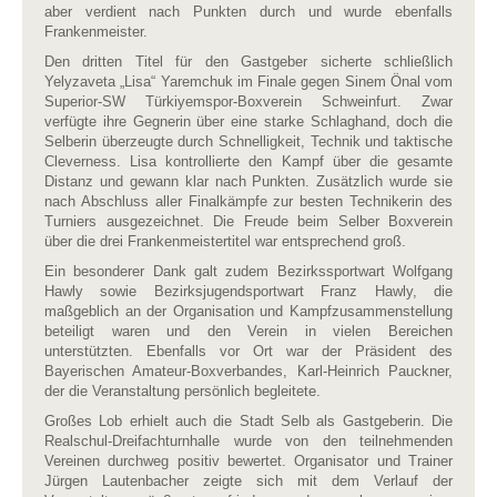
aber verdient nach Punkten durch und wurde ebenfalls
Frankenmeister.
Den dritten Titel für den Gastgeber sicherte schließlich
Yelyzaveta „Lisa“ Yaremchuk im Finale gegen Sinem Önal vom
Superior-SW Türkiyemspor-Boxverein Schweinfurt. Zwar
verfügte ihre Gegnerin über eine starke Schlaghand, doch die
Selberin überzeugte durch Schnelligkeit, Technik und taktische
Cleverness. Lisa kontrollierte den Kampf über die gesamte
Distanz und gewann klar nach Punkten. Zusätzlich wurde sie
nach Abschluss aller Finalkämpfe zur besten Technikerin des
Turniers ausgezeichnet. Die Freude beim Selber Boxverein
über die drei Frankenmeistertitel war entsprechend groß.
Ein besonderer Dank galt zudem Bezirkssportwart Wolfgang
Hawly sowie Bezirksjugendsportwart Franz Hawly, die
maßgeblich an der Organisation und Kampfzusammenstellung
beteiligt waren und den Verein in vielen Bereichen
unterstützten. Ebenfalls vor Ort war der Präsident des
Bayerischen Amateur-Boxverbandes, Karl-Heinrich Pauckner,
der die Veranstaltung persönlich begleitete.
Großes Lob erhielt auch die Stadt Selb als Gastgeberin. Die
Realschul-Dreifachturnhalle wurde von den teilnehmenden
Vereinen durchweg positiv bewertet. Organisator und Trainer
Jürgen Lautenbacher zeigte sich mit dem Verlauf der