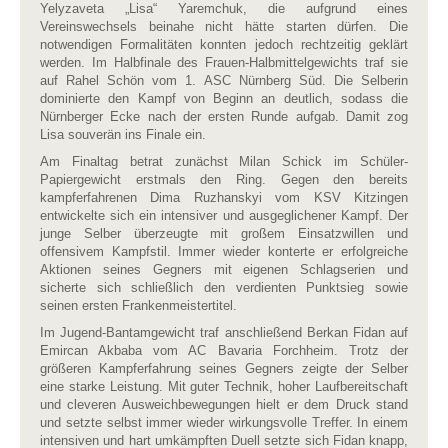
Yelyzaveta „Lisa“ Yaremchuk, die aufgrund eines
Vereinswechsels beinahe nicht hätte starten dürfen. Die
notwendigen Formalitäten konnten jedoch rechtzeitig geklärt
werden. Im Halbfinale des Frauen-Halbmittelgewichts traf sie
auf Rahel Schön vom 1. ASC Nürnberg Süd. Die Selberin
dominierte den Kampf von Beginn an deutlich, sodass die
Nürnberger Ecke nach der ersten Runde aufgab. Damit zog
Lisa souverän ins Finale ein.
Am Finaltag betrat zunächst Milan Schick im Schüler-
Papiergewicht erstmals den Ring. Gegen den bereits
kampferfahrenen Dima Ruzhanskyi vom KSV Kitzingen
entwickelte sich ein intensiver und ausgeglichener Kampf. Der
junge Selber überzeugte mit großem Einsatzwillen und
offensivem Kampfstil. Immer wieder konterte er erfolgreiche
Aktionen seines Gegners mit eigenen Schlagserien und
sicherte sich schließlich den verdienten Punktsieg sowie
seinen ersten Frankenmeistertitel.
Im Jugend-Bantamgewicht traf anschließend Berkan Fidan auf
Emircan Akbaba vom AC Bavaria Forchheim. Trotz der
größeren Kampferfahrung seines Gegners zeigte der Selber
eine starke Leistung. Mit guter Technik, hoher Laufbereitschaft
und cleveren Ausweichbewegungen hielt er dem Druck stand
und setzte selbst immer wieder wirkungsvolle Treffer. In einem
intensiven und hart umkämpften Duell setzte sich Fidan knapp,