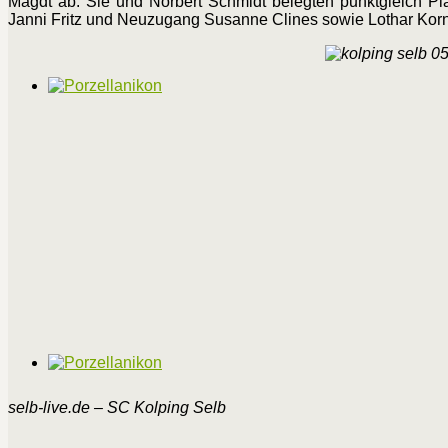
Magdt ab. Sie und Norbert Schmidt belegten punktgleich Pla
Janni Fritz und Neuzugang Susanne Clines sowie Lothar Korn 
selb-live.de – SC Kolping Selb