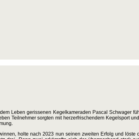
s dem Leben gerissenen Kegelkameraden Pascal Schwager füh
ieben Teilnehmer sorgten mit herzerfrischendem Kegelsport u
mmung.
innen, holte nach 2023 nun seinen zweiten Erfolg und löste da