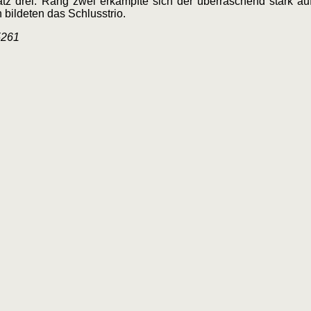
tz drei. Rang zwei erkämpfte sich der überraschend stark au
bildeten das Schlusstrio.