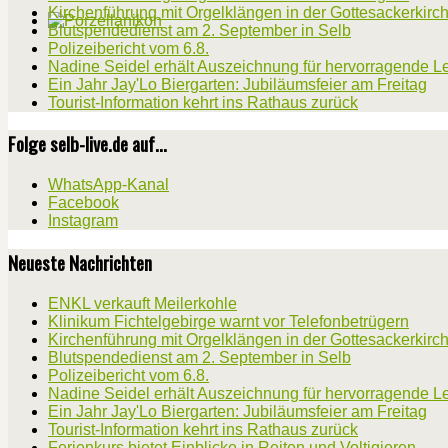
Kirchenführung mit Orgelklängen in der Gottesackerkirc
Blutspendedienst am 2. September in Selb
Polizeibericht vom 6.8.
Nadine Seidel erhält Auszeichnung für hervorragende L
Ein Jahr Jay'Lo Biergarten: Jubiläumsfeier am Freitag
Tourist-Information kehrt ins Rathaus zurück
Folge selb-live.de auf...
WhatsApp-Kanal
Facebook
Instagram
Neueste Nachrichten
ENKL verkauft Meilerkohle
Klinikum Fichtelgebirge warnt vor Telefonbetrügern
Kirchenführung mit Orgelklängen in der Gottesackerkirc
Blutspendedienst am 2. September in Selb
Polizeibericht vom 6.8.
Nadine Seidel erhält Auszeichnung für hervorragende L
Ein Jahr Jay'Lo Biergarten: Jubiläumsfeier am Freitag
Tourist-Information kehrt ins Rathaus zurück
Ferienkurs bietet Einblicke in Reiten und Voltigieren