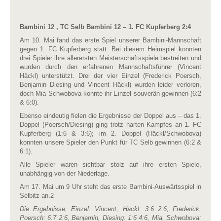
Bambini 12 , TC Selb Bambini 12 – 1. FC Kupferberg 2:4
Am 10. Mai fand das erste Spiel unserer Bambini-Mannschaft
gegen 1. FC Kupferberg statt. Bei diesem Heimspiel konnten
drei Spieler ihre allerersten Meisterschaftsspiele bestreiten und
wurden durch den erfahrenen Mannschaftsführer (Vincent
Häckl) unterstützt. Drei der vier Einzel (Frederick Poersch,
Benjamin Diesing und Vincent Häckl) wurden leider verloren,
doch Mia Schwobova konnte ihr Einzel souverän gewinnen (6:2
& 6:0).
Ebenso eindeutig fielen die Ergebnisse der Doppel aus – das 1.
Doppel (Poersch/Diesing) ging trotz harten Kampfes an 1. FC
Kupferberg (1:6 & 3:6); im 2. Doppel (Häckl/Schwobova)
konnten unsere Spieler den Punkt für TC Selb gewinnen (6:2 &
6:1).
Alle Spieler waren sichtbar stolz auf ihre ersten Spiele,
unabhängig von der Niederlage.
Am 17. Mai um 9 Uhr steht das erste Bambini-Auswärtsspiel in
Selbitz an.2
Die Ergebnisse, Einzel: Vincent, Häckl: 3:6 2:6, Frederick,
Poersch: 6:7 2:6, Benjamin, Diesing: 1:6 4:6, Mia, Schwobova: