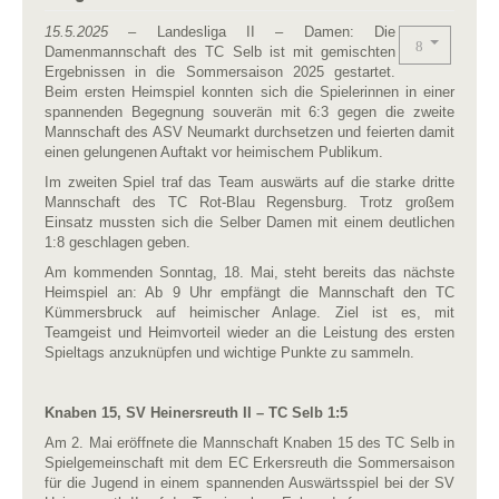
15.5.2025
– Landesliga II – Damen: Die
Damenmannschaft des TC Selb ist mit gemischten
Ergebnissen in die Sommersaison 2025 gestartet.
Beim ersten Heimspiel konnten sich die Spielerinnen in einer
spannenden Begegnung souverän mit 6:3 gegen die zweite
Mannschaft des ASV Neumarkt durchsetzen und feierten damit
einen gelungenen Auftakt vor heimischem Publikum.
Im zweiten Spiel traf das Team auswärts auf die starke dritte
Mannschaft des TC Rot-Blau Regensburg. Trotz großem
Einsatz mussten sich die Selber Damen mit einem deutlichen
1:8 geschlagen geben.
Am kommenden Sonntag, 18. Mai, steht bereits das nächste
Heimspiel an: Ab 9 Uhr empfängt die Mannschaft den TC
Kümmersbruck auf heimischer Anlage. Ziel ist es, mit
Teamgeist und Heimvorteil wieder an die Leistung des ersten
Spieltags anzuknüpfen und wichtige Punkte zu sammeln.
Knaben 15, SV Heinersreuth II – TC Selb 1:5
Am 2. Mai eröffnete die Mannschaft Knaben 15 des TC Selb in
Spielgemeinschaft mit dem EC Erkersreuth die Sommersaison
für die Jugend in einem spannenden Auswärtsspiel bei der SV