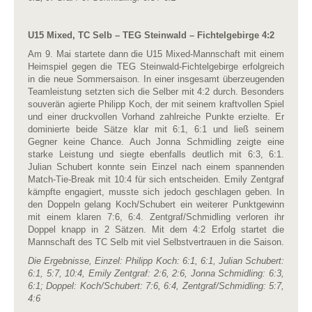
U15 Mixed, TC Selb – TEG Steinwald – Fichtelgebirge 4:2
Am 9. Mai startete dann die U15 Mixed-Mannschaft mit einem
Heimspiel gegen die TEG Steinwald-Fichtelgebirge erfolgreich
in die neue Sommersaison. In einer insgesamt überzeugenden
Teamleistung setzten sich die Selber mit 4:2 durch. Besonders
souverän agierte Philipp Koch, der mit seinem kraftvollen Spiel
und einer druckvollen Vorhand zahlreiche Punkte erzielte. Er
dominierte beide Sätze klar mit 6:1, 6:1 und ließ seinem
Gegner keine Chance. Auch Jonna Schmidling zeigte eine
starke Leistung und siegte ebenfalls deutlich mit 6:3, 6:1.
Julian Schubert konnte sein Einzel nach einem spannenden
Match-Tie-Break mit 10:4 für sich entscheiden. Emily Zentgraf
kämpfte engagiert, musste sich jedoch geschlagen geben. In
den Doppeln gelang Koch/Schubert ein weiterer Punktgewinn
mit einem klaren 7:6, 6:4. Zentgraf/Schmidling verloren ihr
Doppel knapp in 2 Sätzen. Mit dem 4:2 Erfolg startet die
Mannschaft des TC Selb mit viel Selbstvertrauen in die Saison.
Die Ergebnisse, Einzel: Philipp Koch: 6:1, 6:1, Julian Schubert:
6:1, 5:7, 10:4, Emily Zentgraf: 2:6, 2:6,
Jonna Schmidling: 6:3,
6:1; Doppel: Koch/Schubert: 7:6, 6:4, Zentgraf/Schmidling: 5:7,
4:6