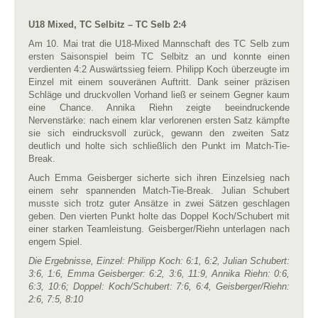
U18 Mixed, TC Selbitz – TC Selb 2:4
Am 10. Mai trat die U18-Mixed Mannschaft des TC Selb zum
ersten Saisonspiel beim TC Selbitz an und konnte einen
verdienten 4:2 Auswärtssieg feiern. Philipp Koch überzeugte im
Einzel mit einem souveränen Auftritt. Dank seiner präzisen
Schläge und druckvollen Vorhand ließ er seinem Gegner kaum
eine Chance. Annika Riehn zeigte beeindruckende
Nervenstärke: nach einem klar verlorenen ersten Satz kämpfte
sie sich eindrucksvoll zurück, gewann den zweiten Satz
deutlich und holte sich schließlich den Punkt im Match-Tie-
Break.
Auch Emma Geisberger sicherte sich ihren Einzelsieg nach
einem sehr spannenden Match-Tie-Break. Julian Schubert
musste sich trotz guter Ansätze in zwei Sätzen geschlagen
geben. Den vierten Punkt holte das Doppel Koch/Schubert mit
einer starken Teamleistung. Geisberger/Riehn unterlagen nach
engem Spiel.
Die Ergebnisse, Einzel: Philipp Koch: 6:1, 6:2, Julian Schubert:
3:6, 1:6, Emma Geisberger: 6:2, 3:6, 11:9, Annika Riehn: 0:6,
6:3, 10:6; Doppel: Koch/Schubert: 7:6, 6:4, Geisberger/Riehn:
2:6, 7:5, 8:10