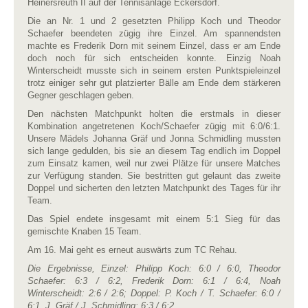
Heinersreuth II auf der Tennisanlage Eckersdorf.
Die an Nr. 1 und 2 gesetzten Philipp Koch und Theodor
Schaefer beendeten zügig ihre Einzel. Am spannendsten
machte es Frederik Dorn mit seinem Einzel, dass er am Ende
doch noch für sich entscheiden konnte. Einzig Noah
Winterscheidt musste sich in seinem ersten Punktspieleinzel
trotz einiger sehr gut platzierter Bälle am Ende dem stärkeren
Gegner geschlagen geben.
Den nächsten Matchpunkt holten die erstmals in dieser
Kombination angetretenen Koch/Schaefer zügig mit 6:0/6:1.
Unsere Mädels Johanna Gräf und Jonna Schmidling mussten
sich lange gedulden, bis sie an diesem Tag endlich im Doppel
zum Einsatz kamen, weil nur zwei Plätze für unsere Matches
zur Verfügung standen. Sie bestritten gut gelaunt das zweite
Doppel und sicherten den letzten Matchpunkt des Tages für ihr
Team.
Das Spiel endete insgesamt mit einem 5:1 Sieg für das
gemischte Knaben 15 Team.
Am 16. Mai geht es erneut auswärts zum TC Rehau.
Die Ergebnisse, Einzel: Philipp Koch: 6:0 / 6:0, Theodor
Schaefer: 6:3 / 6:2, Frederik Dorn: 6:1 / 6:4, Noah
Winterscheidt: 2:6 / 2:6; Doppel: P. Koch / T. Schaefer: 6:0 /
6:1, J. Gräf / J. Schmidling: 6:3 / 6:2