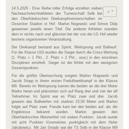
14.5.2025
- Eine Reihe toller Erfolge erzielten sieben
Nachwuchsleichtathleten der Turnerschaft Selb bei
den Oberfränkischen Dreikampfmeisterschaften im
Ossecker Stadion in Hof. Marlon Nogowski und Simon Dülp
gewannen jeweils einen Titel. Die anderen Athleten standen
dem in nichts nach und glänzten bei der von der LG Hof wieder
bestens organisierten Veranstaltung.
Der Dreikampf bestand aus Sprint, Weitsprung und Ballwurf.
Für die Klasse U10 wurden die Sieger durch die Cross-Wertung
(1. Platz = 1 Pkt., 2. Platz = 2 Pkt., usw.) in den einzelnen
Disziplinen ermittelt. Sieger ist der Athlet mit den wenigsten
Gesamtpunkten.
Für die größte Überraschung sorgten Marlon Nogowski und
Jacob Stopp in ihrem ersten Freiluftwettkampf in der Klasse
M8. Bereits im Weitsprung kamen die beiden an die drei Meter
Marke heran und platzierten sich auf Rang drei und vier der elf
Teilnehmer. Im Sprint war es Platz zwei und drei. Jacob
gewann das Ballwerfen mit starken 23,50 Meter und Marlon
folgte auf Platz zwei. Freude kam bei den beiden auf, als die
Ergebnisse bekannt wurden. Marlon gewann den
Oberfränkischen Meistertitel mit sieben Punkten. Jacob wurde
mit acht Punkten Vizemeister, punktgleich mit dem Hofer
Jakubowicz. Mit Jan Sniady war die TS Selb in der Klasse M9