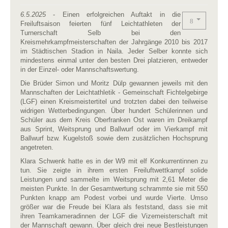
6.5.2025
- Einen erfolgreichen Auftakt in die
Freiluftsaison feierten fünf Leichtathleten der
Turnerschaft Selb bei den
Kreismehrkampfmeisterschaften der Jahrgänge 2010 bis 2017
im Städtischen Stadion in Naila. Jeder Selber konnte sich
mindestens einmal unter den besten Drei platzieren, entweder
in der Einzel- oder Mannschaftswertung.
Die Brüder Simon und Moritz Dülp gewannen jeweils mit den
Mannschaften der Leichtathletik - Gemeinschaft Fichtelgebirge
(LGF) einen Kreismeistertitel und trotzten dabei den teilweise
widrigen Wetterbedingungen. Über hundert Schülerinnen und
Schüler aus dem Kreis Oberfranken Ost waren im Dreikampf
aus Sprint, Weitsprung und Ballwurf oder im Vierkampf mit
Ballwurf bzw. Kugelstoß sowie dem zusätzlichen Hochsprung
angetreten.
Klara Schwenk hatte es in der W9 mit elf Konkurrentinnen zu
tun. Sie zeigte in ihrem ersten Freiluftwettkampf solide
Leistungen und sammelte im Weitsprung mit 2,61 Meter die
meisten Punkte. In der Gesamtwertung schrammte sie mit 550
Punkten knapp am Podest vorbei und wurde Vierte. Umso
größer war die Freude bei Klara als feststand, dass sie mit
ihren Teamkameradinnen der LGF die Vizemeisterschaft mit
der Mannschaft gewann. Über gleich drei neue Bestleistungen