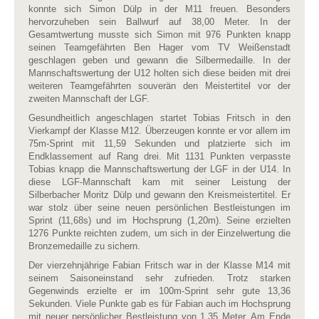
konnte sich Simon Dülp in der M11 freuen. Besonders
hervorzuheben sein Ballwurf auf 38,00 Meter. In der
Gesamtwertung musste sich Simon mit 976 Punkten knapp
seinen Teamgefährten Ben Hager vom TV Weißenstadt
geschlagen geben und gewann die Silbermedaille. In der
Mannschaftswertung der U12 holten sich diese beiden mit drei
weiteren Teamgefährten souverän den Meistertitel vor der
zweiten Mannschaft der LGF.
Gesundheitlich angeschlagen startet Tobias Fritsch in den
Vierkampf der Klasse M12. Überzeugen konnte er vor allem im
75m-Sprint mit 11,59 Sekunden und platzierte sich im
Endklassement auf Rang drei. Mit 1131 Punkten verpasste
Tobias knapp die Mannschaftswertung der LGF in der U14. In
diese LGF-Mannschaft kam mit seiner Leistung der
Silberbacher Moritz Dülp und gewann den Kreismeistertitel. Er
war stolz über seine neuen persönlichen Bestleistungen im
Sprint (11,68s) und im Hochsprung (1,20m). Seine erzielten
1276 Punkte reichten zudem, um sich in der Einzelwertung die
Bronzemedaille zu sichern.
Der vierzehnjährige Fabian Fritsch war in der Klasse M14 mit
seinem Saisoneinstand sehr zufrieden. Trotz starken
Gegenwinds erzielte er im 100m-Sprint sehr gute 13,36
Sekunden. Viele Punkte gab es für Fabian auch im Hochsprung
mit neuer persönlicher Bestleistung von 1,35 Meter. Am Ende