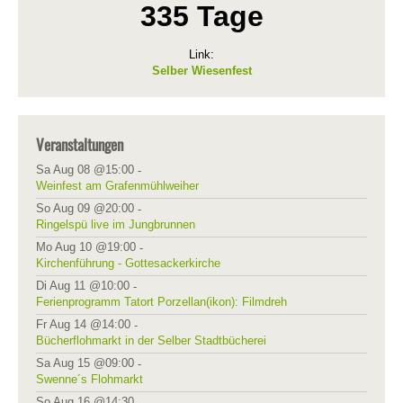
335 Tage
Link:
Selber Wiesenfest
Veranstaltungen
Sa Aug 08 @15:00
-
Weinfest am Grafenmühlweiher
So Aug 09 @20:00
-
Ringelspü live im Jungbrunnen
Mo Aug 10 @19:00
-
Kirchenführung - Gottesackerkirche
Di Aug 11 @10:00
-
Ferienprogramm Tatort Porzellan(ikon): Filmdreh
Fr Aug 14 @14:00
-
Bücherflohmarkt in der Selber Stadtbücherei
Sa Aug 15 @09:00
-
Swenne´s Flohmarkt
So Aug 16 @14:30
-