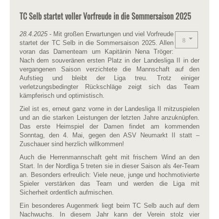
TC Selb startet voller Vorfreude in die Sommersaison 2025
28.4.2025
- Mit großen Erwartungen und viel Vorfreude
startet der TC Selb in die Sommersaison 2025. Allen
voran das Damenteam um Kapitänin Nena Tröger:
Nach dem souveränen ersten Platz in der Landesliga II in der
vergangenen Saison verzichtete die Mannschaft auf den
Aufstieg und bleibt der Liga treu. Trotz einiger
verletzungsbedingter Rückschläge zeigt sich das Team
kämpferisch und optimistisch.
Ziel ist es, erneut ganz vorne in der Landesliga II mitzuspielen
und an die starken Leistungen der letzten Jahre anzuknüpfen.
Das erste Heimspiel der Damen findet am kommenden
Sonntag, den 4. Mai, gegen den ASV Neumarkt II statt –
Zuschauer sind herzlich willkommen!
Auch die Herrenmannschaft geht mit frischem Wind an den
Start. In der Nordliga 5 treten sie in dieser Saison als 4er-Team
an. Besonders erfreulich: Viele neue, junge und hochmotivierte
Spieler verstärken das Team und werden die Liga mit
Sicherheit ordentlich aufmischen.
Ein besonderes Augenmerk liegt beim TC Selb auch auf dem
Nachwuchs. In diesem Jahr kann der Verein stolz vier