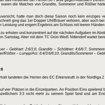
so waren die Matches von Grandits, Sommerer und Rößler härt
versicht, hatte man doch diese Saison noch kein einziges ver
 schnell ging das 1er Doppel Uhl/Bräuer verloren, aber auch b
ter Leistung und engem Ergebnis am Schluss mit leeren Händen
" zu erholen und konzentriert auf die nächsten Aufgaben im Abs
Samstag. Aber mit dem TC Grün-Weiß Nittendorf wartet berei
uer – Gebhart: 2:6/1:6, Grandits – Schöttner: 4:6/6:7, Sommerer
ller/Rößler – Lumpp/Arz: 6:4/3:6/6:10, Grandits/Sommerer – Gebh
:6
rhalt landeten die Herren des EC Erkersreuth in der Nordliga
vier Plätzen in die Einzelpartien. An Position Eins spielend be
zeitlichem 3:3 nicht mehr zu seinem Spiel fand und am End