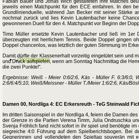
Fabian Bauer und Jonas Wich gestalteten ihre Matches deu
jeweils einen Matchpunkt für den ECE einfahren. In den b
Grundlinienduelle, während Jan Becker mit seiner Stärke 
nochmal zurück und lies Kevin Lautenbacher keine Chance
gewonnenen Duell für den 4. Matchpunkt vor Beginn der Dopp
Timo Müller ersetzte Kevin Lautenbacher und ließ im 1er
überzeugten mit herrlichem Tennis. Beide Doppel gingen o
Doppel chancenlos, was letztlich der guten Stimmung im Erker
Damit dürfte der Klassenerhalt vorzeitig eingetütet sein un
und Druck aufspielen, wenn am Sonntag Nachmittag die Herren
die zwei Punkte!“.
Ergebnisse: Weiß - Meier 0:6/2:6, Käs - Müller F. 6:3/6:0, 
2:6/6:4/5:10, Weiß/Meissner - Müller T./Meier 1:6/2:6, Käs/Bösl 
Damen 00, Nordliga 4: EC Erkersreuth - TeG Steinwald Ficht
Im dritten Saisonspiel in der Nordliga 4, feiern die Damen des
der Grenze in die Partien Verena Timm, Julia Ondruschka un
Svenja Fröhlich fand nicht sofort in ihr spiel und benötigte 
siegreiche 4:0 Führung auf dem Spielberichtsbogen. Bei 
Gegnerinnen und vollendeten den Spieltag souverän mit 