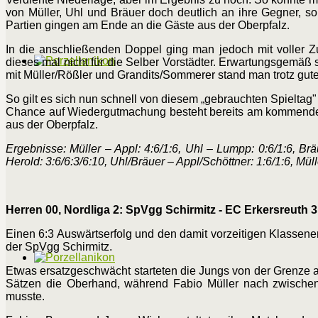
von Müller, Uhl und Bräuer doch deutlich an ihre Gegner, 
Partien gingen am Ende an die Gäste aus der Oberpfalz.
In die anschließenden Doppel ging man jedoch mit voller Zu
dieses mal nicht für die Selber Vorstädter. Erwartungsgemäß
mit Müller/Rößler und Grandits/Sommerer stand man trotz gu
So gilt es sich nun schnell von diesem „gebrauchten Spieltag
Chance auf Wiedergutmachung besteht bereits am kommenden 
aus der Oberpfalz.
Ergebnisse: Müller – Appl: 4:6/1:6, Uhl – Lumpp: 0:6/1:6, Brä
Herold: 3:6/6:3/6:10, Uhl/Bräuer – Appl/Schöttner: 1:6/1:6, Mü
Herren 00, Nordliga 2: SpVgg Schirmitz - EC Erkersreuth 3
Einen 6:3 Auswärtserfolg und den damit vorzeitigen Klassene
der SpVgg Schirmitz.
Etwas ersatzgeschwächt starteten die Jungs von der Grenze auf 
Sätzen die Oberhand, während Fabio Müller nach zwischen
musste.