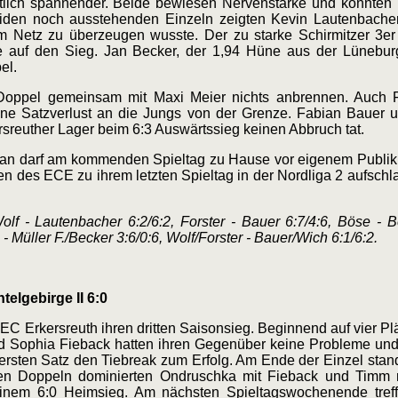
tlich spannender. Beide bewiesen Nervenstärke und konnten
eiden noch ausstehenden Einzeln zeigten Kevin Lautenbache
am Netz zu überzeugen wusste. Der zu starke Schirmitzer 3e
 auf den Sieg. Jan Becker, der 1,94 Hüne aus der Lüneburg
el.
 Doppel gemeinsam mit Maxi Meier nichts anbrennen. Auch 
hne Satzverlust an die Jungs von der Grenze. Fabian Bauer
sreuther Lager beim 6:3 Auswärtssieg keinen Abbruch tat.
d man darf am kommenden Spieltag zu Hause vor eigenem Publik
 des ECE zu ihrem letzten Spieltag in der Nordliga 2 aufschla
Wolf - Lautenbacher 6:2/6:2, Forster - Bauer 6:7/4:6, Böse - 
- Müller F./Becker 3:6/0:6, Wolf/Forster - Bauer/Wich 6:1/6:2.
elgebirge II 6:0
 EC Erkersreuth ihren dritten Saisonsieg. Beginnend auf vier Pl
d Sophia Fieback hatten ihren Gegenüber keine Probleme und 
im ersten Satz den Tiebreak zum Erfolg. Am Ende der Einzel stan
den Doppeln dominierten Ondruschka mit Fieback und Timm m
einem 6:0 Heimsieg. Am nächsten Spieltagswochenende tref