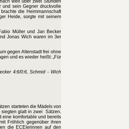
 nach weit über zwei Stunden
r und sein Gegner druckvolle
r brachte die Heimmannschaft
er Heide, sorgte mit seinem
Fabio Müller und Jan Becker
 und Jonas Wich waren im 3er
um gegen Altenstadt frei ohne
gen und es wieder heißt: „Für
Becker 4:6/0:6, Schmid - Wich
ätzen starteten die Mädels von
siegten glatt in zwei Sätzen.
d eine komfortable und bereits
it Fröhlich gegenüber ihren
fen die ECElerinnen auf den