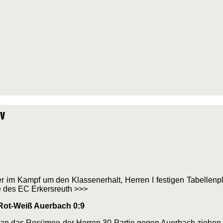
iv
im Kampf um den Klassenerhalt, Herren I festigen Tabellenpl
e des EC Erkersreuth >>>
 Rot-Weiß Auerbach 0:9
man das Resümee der Herren 30 Partie gegen Auerbach ziehen. 