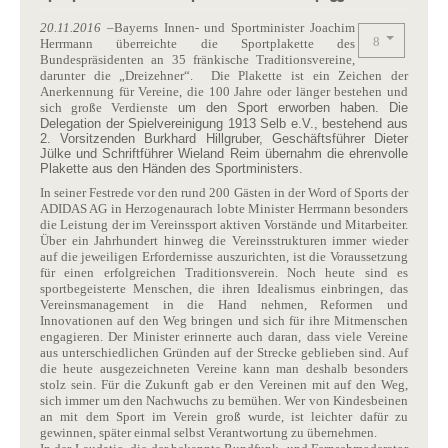
20.11.2016
–Bayerns Innen- und Sportminister Joachim
Herrmann überreichte die Sportplakette des
Bundespräsidenten an 35 fränkische Traditionsvereine,
darunter die „Dreizehner“. Die Plakette ist ein Zeichen der
Anerkennung für Vereine, die 100 Jahre oder länger bestehen und
sich große Verdienste
um den Sport erworben haben. Die
Delegation der Spielvereinigung 1913 Selb e.V., bestehend aus
2. Vorsitzenden Burkhard Hillgruber, Geschäftsführer Dieter
Jülke und Schriftführer Wieland Reim übernahm die ehrenvolle
Plakette aus den Händen des Sportministers.
In seiner Festrede vor den rund 200 Gästen in der Word of Sports der
ADIDAS AG in Herzogenaurach lobte Minister Herrmann besonders
die Leistung der im Vereinssport aktiven Vorstände und Mitarbeiter.
Über ein Jahrhundert hinweg die Vereinsstrukturen immer wieder
auf die jeweiligen Erfordernisse auszurichten, ist die Voraussetzung
für einen erfolgreichen Traditionsverein. Noch heute sind es
sportbegeisterte Menschen, die ihren Idealismus einbringen, das
Vereinsmanagement in die Hand nehmen, Reformen und
Innovationen auf den Weg bringen und sich für ihre Mitmenschen
engagieren. Der Minister erinnerte auch daran, dass viele Vereine
aus unterschiedlichen Gründen auf der Strecke geblieben sind. Auf
die heute ausgezeichneten Vereine kann man deshalb besonders
stolz sein. Für die Zukunft gab er den Vereinen mit auf den Weg,
sich immer um den Nachwuchs zu bemühen. Wer von Kindesbeinen
an mit dem Sport im Verein groß wurde, ist leichter dafür zu
gewinnen, später einmal selbst Verantwortung zu übernehmen.