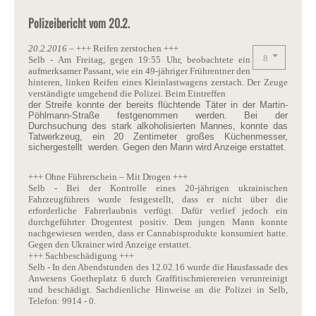
Polizeibericht vom 20.2.
20.2.2016
– +++ Reifen zerstochen +++
Selb - Am Freitag, gegen 19:55 Uhr, beobachtete ein
aufmerksamer Passant, wie ein 49-jähriger Frührentner den
hinteren, linken Reifen eines Kleinlastwagens zerstach. Der Zeuge
verständigte umgehend die Polizei. Beim Eintreffen
der Streife konnte der bereits flüchtende Täter in der Martin-
Pöhlmann-Straße festgenommen werden. Bei der
Durchsuchung des stark alkoholisierten Mannes, konnte das
Tatwerkzeug, ein 20 Zentimeter großes Küchenmesser,
sichergestellt werden. Gegen den Mann wird Anzeige erstattet.
+++ Ohne Führerschein – Mit Drogen +++
Selb - Bei der Kontrolle eines 20-jährigen ukrainischen
Fahrzeugführers wurde festgestellt, dass er nicht über die
erforderliche Fahrerlaubnis verfügt. Dafür verlief jedoch ein
durchgeführter Drogentest positiv. Dem jungen Mann konnte
nachgewiesen werden, dass er Cannabisprodukte konsumiert hatte.
Gegen den Ukrainer wird Anzeige erstattet.
+++ Sachbeschädigung +++
Selb - In den Abendstunden des 12.02.16 wurde die Hausfassade des
Anwesens Goetheplatz 6 durch Graffitischmierereien verunreinigt
und beschädigt. Sachdienliche Hinweise an die Polizei in Selb,
Telefon: 9914 - 0.