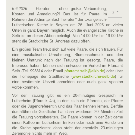
5.6.2026
– Heiraten – ohne große Vorbereitung,
Kosten und Anmeldung?! Das ist für Paare im
Rahmen der Aktion „einfach heiraten“ der Evangelisch-
Lutherischen Kirche in Bayern am 26. Juni 2026 an vielen
Orten in ganz Bayern möglich. Auch die evangelische Kirche in
Selb ist an dieser Aktion beteiligt. Von 14:00 Uhr bis 19:00 Uhr
steht die Stadtkirche St. Andreas dazu offen.
Ein großes Team freut sich auf viele Paare, die sich trauen. Für
eine musikalische Umrahmung, Blumenschmuck und den
kleinen Umtrunk nach der Trauung ist gesorgt. Paare, die
Interesse haben, können sich entweder im Vorfeld im Pfarramt
Selb (Tel. 993814 oder Email
pfarramt.selb​
@
​elkb.de
) oder über
die Homepage der Stadtkirche (
www.stadtkirche-selb.de
) für
eine bestimmte Uhrzeit anmelden oder auch ganz spontan
vorbeikommen.
Vor der Trauung gibt es ein 20-minütiges Gespräch im
Lutherheim (Pfarrstr. 4a), in dem sich die Pfarrerin, der Pfarrer
oder die Jugendreferentin und das Paar kennen lernen. Der/die
durchführende Geistliche hat dann wiederum 20 Minuten Zeit
die Trauung vorzubereiten. Die Paare können in der Zeit gerne
einen Kaffee im Lutherheim trinken oder noch eine Runde um
die Kirche spazieren: dann steht der ebenfalls 20-minütigen
Zeremonie nichts mehr im Weg.