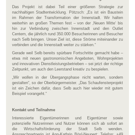
Das Projekt ist dabei Teil einer größeren Strategie zur
nachhaltigen Stadtentwicklung. Pötzsch: „Es ist ein Baustein
im Rahmen der Transformation der Innenstadt. Wir halten
weiterhin an großen Themen fest – von der ‚Neuen Mitte‘ bis
hin zur Verbindung zwischen Innenstadt und den Outlet
Centern, die jährlich rund 350.000 Besucherinnen und Besucher
nach Selb bringen. Unser Ziel ist, diese Ströme miteinander zu
verbinden und die Innenstadt weiter zu stärken.“
Gerade weil Selb bereits spürbare Fortschritte gemacht habe –
etwa mit neuen gastronomischen Angeboten, Wohnprojekten
und innovativen Dienstleistungsbetrieben – sei jetzt der richtige
Zeitpunkt, um auch den Leerstand kreativ zu bespielen.
„Wir wollen in der Übergangsphase nicht warten, sondern
gestalten“, so der Oberbürgermeister. „Das Schaufensterprojekt
ist ein Zeichen dafür, dass Selb auch hier wieder mit gutem
Beispiel vorangeht.“
Kontakt und Teilnahme
Interessierte Eigentümerinnen und Eigentümer sowie
potenzielle Nutzerinnen und Nutzer können sich ab sofort an
die Wirtschaftsförderung der Stadt Selb wenden.
Ansprechpartnerin ist Ann-Kathrin Bösl-Neupert: Telefon: +49