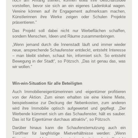
noch am Anfang stehen, können etwa ihre Geschäftsidee
vorstellen, bevor sie sich an ein eigenes Ladenlokal wagen.
Vereine können auf ihr Engagement aufmerksam machen,
Künstlerinnen ihre Werke zeigen oder Schulen Projekte
präsentieren.“
Das Projekt soll dabei nicht nur Werbeflächen schaffen,
sondern Menschen, Ideen und Räume zusammenbringen.
„Wenn jemand durch die Innenstadt läuft und immer wieder
neue, ansprechende Schaufenster entdeckt, entsteht Interesse
– man bleibt stehen, schaut hin, informiert sich. So entsteht
Bewegung in der Stadt“, so Pötzsch. „Das ist genau das, was
wir wollen.“
Win-win-Situation für alle Beteiligten
Auch Immobilieneigentümerinnen und -eigentümer profitieren
von der Aktion. Zum einen erhalten sie eine kleine Miete,
beispielsweise zur Deckung der Nebenkosten, zum anderen
wird ihre Immobilie optisch aufgewertet und gepflegt. „Der
Werbende kümmert sich um das Schaufenster, hält es sauber.
Das ist für Eigentümer durchaus attraktiv“, so Pötzsch.
Darüber hinaus kann die Schaufensternutzung auch ein
Türöffner für langfristige Mietverhältnisse werden: „Wenn