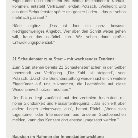
Eigentümer und Interessent erst einmal miteinander in Kontakt
kommen, entsteht Vertrauen“, erklärt Pötzsch. „Vielleicht wird
aus dem Schaufenster später ein ganzer Laden – das ist schon
mehrfach passiert.“
Rädel ergänzt: „Das ist hier ein ganz bewusst
niedrigschwelliges Angebot. Wer aber den Schritt weiter gehen
will, kann das natürlich tun. Wir sehen darin großes
Entwicklungspotenzial.“
21 Schaufenster zum Start – mit wachsender Tendenz
Zum Start stehen bereits 21 Schaufensterflächen in der Selber
Innenstadt zur Verfügung. „Die Zahl ist steigend“, sagt
Pötzsch. „Durch die Berichterstattung werden sicherlich weitere
Eigentümer auf uns zukommen, die Leerstände auf diese
Weise sinnvoll nutzen möchten.“
Der Fokus liegt zunächst auf der zentralen Innenstadt mit
hoher Sichtbarkeit und Passantenfrequenz. „Das schließt aber
andere Lagen keineswegs aus“, betont Rädel. „Wenn sich
Eigentümer oder Interessenten aus anderen Stadtbereichen
melden, kann das Konzept dort ebenso umgesetzt werden.“
Baustein im Rahmen der Innenstadtentwicklung