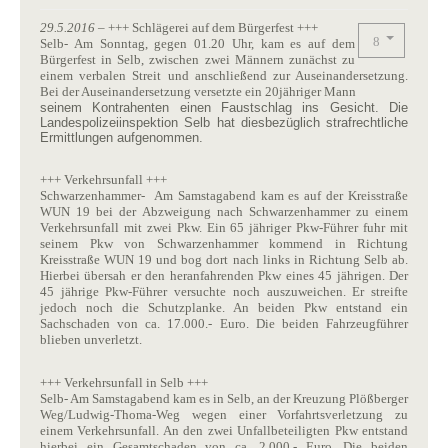
29.5.2016
– +++ Schlägerei auf dem Bürgerfest +++
Selb- Am Sonntag, gegen 01.20 Uhr, kam es auf dem
Bürgerfest in Selb, zwischen zwei Männern zunächst zu
einem verbalen Streit und anschließend zur Auseinandersetzung.
Bei der Auseinandersetzung versetzte ein 20jähriger Mann
seinem Kontrahenten einen Faustschlag ins Gesicht. Die
Landespolizeiinspektion Selb hat diesbezüglich strafrechtliche
Ermittlungen aufgenommen.
+++ Verkehrsunfall +++
Schwarzenhammer- Am Samstagabend kam es auf der Kreisstraße
WUN 19 bei der Abzweigung nach Schwarzenhammer zu einem
Verkehrsunfall mit zwei Pkw. Ein 65 jähriger Pkw-Führer fuhr mit
seinem Pkw von Schwarzenhammer kommend in Richtung
Kreisstraße WUN 19 und bog dort nach links in Richtung Selb ab.
Hierbei übersah er den heranfahrenden Pkw eines 45 jährigen. Der
45 jährige Pkw-Führer versuchte noch auszuweichen. Er streifte
jedoch noch die Schutzplanke. An beiden Pkw entstand ein
Sachschaden von ca. 17.000.- Euro. Die beiden Fahrzeugführer
blieben unverletzt.
+++ Verkehrsunfall in Selb +++
Selb- Am Samstagabend kam es in Selb, an der Kreuzung Plößberger
Weg/Ludwig-Thoma-Weg wegen einer Vorfahrtsverletzung zu
einem Verkehrsunfall. An den zwei Unfallbeteiligten Pkw entstand
hierbei ein Gesamtschaden von ca. 2.000.- Euro. Die beiden