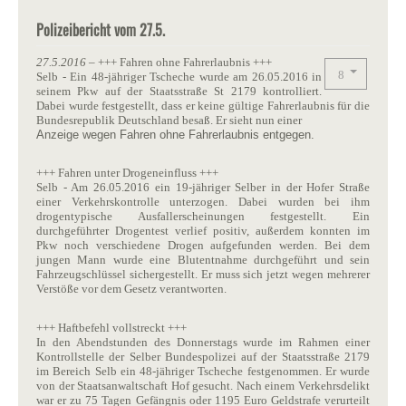
Polizeibericht vom 27.5.
27.5.2016
– +++ Fahren ohne Fahrerlaubnis +++
Selb - Ein 48-jähriger Tscheche wurde am 26.05.2016 in
seinem Pkw auf der Staatsstraße St 2179 kontrolliert.
Dabei wurde festgestellt, dass er keine gültige Fahrerlaubnis für die
Bundesrepublik Deutschland besaß. Er sieht nun einer
Anzeige wegen Fahren ohne Fahrerlaubnis entgegen.
+++ Fahren unter Drogeneinfluss +++
Selb - Am 26.05.2016 ein 19-jähriger Selber in der Hofer Straße
einer Verkehrskontrolle unterzogen. Dabei wurden bei ihm
drogentypische Ausfallerscheinungen festgestellt. Ein
durchgeführter Drogentest verlief positiv, außerdem konnten im
Pkw noch verschiedene Drogen aufgefunden werden. Bei dem
jungen Mann wurde eine Blutentnahme durchgeführt und sein
Fahrzeugschlüssel sichergestellt. Er muss sich jetzt wegen mehrerer
Verstöße vor dem Gesetz verantworten.
+++ Haftbefehl vollstreckt +++
In den Abendstunden des Donnerstags wurde im Rahmen einer
Kontrollstelle der Selber Bundespolizei auf der Staatsstraße 2179
im Bereich Selb ein 48-jähriger Tscheche festgenommen. Er wurde
von der Staatsanwaltschaft Hof gesucht. Nach einem Verkehrsdelikt
war er zu 75 Tagen Gefängnis oder 1195 Euro Geldstrafe verurteilt