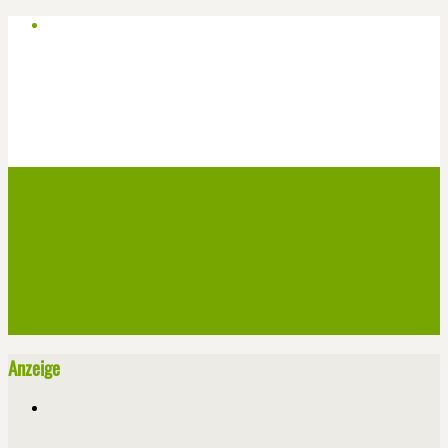
Start
Veranstaltungen
Theater-Tickets
Angebote
Werben
Pressemitteilung
Kontakt / Impressum / Datenschutz
Anzeige