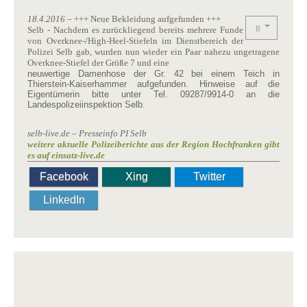
18.4.2016
– +++ Neue Bekleidung aufgefunden +++
Selb - Nachdem es zurückliegend bereits mehrere Funde
von Overknee-/High-Heel-Stiefeln im Dienstbereich der
Polizei Selb gab, wurden nun wieder ein Paar nahezu ungetragene
Overknee-Stiefel der Größe 7 und eine
neuwertige Damenhose der Gr. 42 bei einem Teich in
Thierstein-Kaiserhammer aufgefunden. Hinweise auf die
Eigentümerin bitte unter Tel. 09287/9914-0 an die
Landespolizeiinspektion Selb.
selb-live.de – Presseinfo PI Selb
weitere aktuelle Polizeiberichte aus der Region Hochfranken gibt
es auf einsatz-live.de
Facebook
Xing
Twitter
LinkedIn