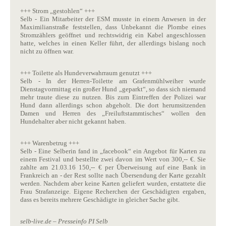
+++ Strom „gestohlen“ +++
Selb - Ein Mitarbeiter der ESM musste in einem Anwesen in der
Maximilianstraße feststellen, dass Unbekannt die Plombe eines
Stromzählers geöffnet und rechtswidrig ein Kabel angeschlossen
hatte, welches in einen Keller führt, der allerdings bislang noch
nicht zu öffnen war.
+++ Toilette als Hundeverwahrraum genutzt +++
Selb - In der Herren-Toilette am Grafenmühlweiher wurde
Dienstagvormittag ein großer Hund „geparkt“, so dass sich niemand
mehr traute diese zu nutzen. Bis zum Eintreffen der Polizei war
Hund dann allerdings schon abgeholt. Die dort herumsitzenden
Damen und Herren des „Freiluftstammtisches“ wollen den
Hundehalter aber nicht gekannt haben.
+++ Warenbetrug +++
Selb - Eine Selberin fand in „facebook“ ein Angebot für Karten zu
einem Festival und bestellte zwei davon im Wert von 300,-- €. Sie
zahlte am 21.03.16 150,-- € per Überweisung auf eine Bank in
Frankreich an - der Rest sollte nach Übersendung der Karte gezahlt
werden. Nachdem aber keine Karten geliefert wurden, erstattete die
Frau Strafanzeige. Eigene Recherchen der Geschädigten ergaben,
dass es bereits mehrere Geschädigte in gleicher Sache gibt.
selb-live.de – Presseinfo PI Selb