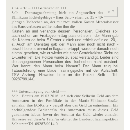
13.4.2016
– +++ Getränkedieb +++
Selb - Dienstagnachmittag hielt ein Angestellter des
Klinikums Fichtelgebirge - Haus Selb - einen ca. 35 - 40-
jährigen Tschechen an, der mit zwei vollen Kästen Mineralwasser
das Haus verlassen wollte, nahm ihm die
Kästen ab und verlangte dessen Personalien. Gleiches soll
auch schon am Freitagvormittag passiert sein - der Mann gab
die Kästen da beim E-Center zurück und erhielt dafür ca. 20,--
€. Auch am Dienstag gab der Mann aber noch nicht nach -
obwohl bereits einmal in flagranti ertappt, wurde er danach noch
einmal gesehen, wie er wieder mit einer Getränkekiste Richtung
E-Center lief. Die Polizei wurde zu spät verständigt. Leider sind
die angegebenen Personalien des Tschechen nicht existent.
Wer kennt den Mann beim Namen? Der Mann trug bei
Tatausführung eine blaue Trainingsjacke mit der Aufschrift:
TSV Arzberg. Hinweise bitte an die Polizei Selb - Tel.
09287/9914-0.
+++ Unterschlagung von Geld +++
Selb - Bereits am 19.03.2016 ließ sich eine Selberin Geld aus dem
Automaten in der Postfiliale in der Martin-Pöhlmann-Straße,
entnahm ihre EC-Karte - vergaß aber das Geld zu entnehmen. Ein
nachfolgende/r Bediener/in des Automaten muss dieses Geld
genommen haben, bevor der Automat das Geld wieder einzieht.
Hinweise auf diese/n Täter/in erbittet die Landespolizeiinspektion
Selb unter Tel. 09287/9914-0.