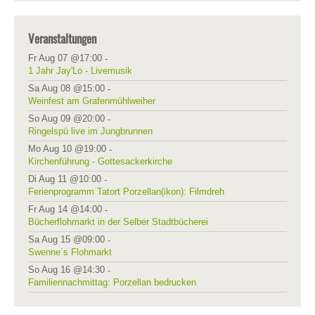
Veranstaltungen
Fr Aug 07 @17:00
-
1 Jahr Jay'Lo - Livemusik
Sa Aug 08 @15:00
-
Weinfest am Grafenmühlweiher
So Aug 09 @20:00
-
Ringelspü live im Jungbrunnen
Mo Aug 10 @19:00
-
Kirchenführung - Gottesackerkirche
Di Aug 11 @10:00
-
Ferienprogramm Tatort Porzellan(ikon): Filmdreh
Fr Aug 14 @14:00
-
Bücherflohmarkt in der Selber Stadtbücherei
Sa Aug 15 @09:00
-
Swenne´s Flohmarkt
So Aug 16 @14:30
-
Familiennachmittag: Porzellan bedrucken