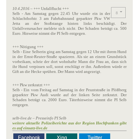
10.4.2016
– +++ Unfallflucht +++
Selb - Am Samstag gegen 22.45 Uhr wurde ein in der
Schlachthofstr. 3 am Fahrbahnrand geparkter Pkw VW
Jetta an der Stoßstange hinten links beschädigt. Der
Unfallverursacher meldete sich nicht. Der Schaden beträgt ca. 500
Euro. Hinweise nimmt die PI Selb entgegen.
+++ Nötigung +++
Selb - Eine Selberin ging am Samstag gegen 12 Uhr mit ihrem Hund
in der Ernst-Reuter-Straße spazieren. Als sie an einem Grundstück
vorbeikam, schrie der dort wohnhafte Mann die Frau an, dass sich
ihr Hund verpissen soll, sonst erschlägt er ihn. Außerdem würde er
Gift an die Hecke sprühen. Der Mann wird angezeigt.
+++ Pkw zerkratzt +++
Selb - Ein vom Freitag auf Samstag in der Peuntstraße in Plößberg
geparkter Pkw Audi wurde auf der linken Seite zerkratzt. Der
Schaden beträgt ca. 2000 Euro. Täterhinweise nimmt die PI Selb
entgegen.
selb-live.de – Presseinfo PI Selb
weitere aktuelle Polizeiberichte aus der Region Hochfranken gibt
es auf einsatz-live.de
Facebook
Xing
Twitter