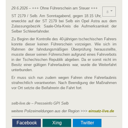
29.6.2026
– +++ Ohne Führerschein am Steuer +++
ST 2179 / Selb. Am Sonntagabend, gegen 18.15 Uhr,
erweckte auf der ST 2179 bei Selb ein Opel Astra aus dem
Zulassungsbezirk Saale-Orla-Kreis die Aufmerksamkeit der
Selber Schleierfahnder.
Zu Beginn der Kontrolle des 40-jährigen tschechischen Fahrers
konnte dieser keinen Führerschein vorzeigen. Wie sich im
Rahmen der fahndungsmäßigen Überprüfung herausstellte,
musste dieser seinen Führerschein aufgrund eines Fahrverbots
in der Tschechischen Republik abgeben. Da er somit nicht im
Besitz einer gültigen Fahrerlaubnis war, wurde die Weiterfahrt
unterbunden.
Er muss sich nun zudem wegen Fahren ohne Fahrerlaubnis
strafrechtlich verantworten. Nach Beendigung der Maßnahmen
vor Ort setzte die Beifahrerin die Fahrt fort.
selb-live.de – Presseinfo GPI Selb
weitere Polizeimeldungen aus der Region >>>
einsatz-live.de
Facebook
Xing
Twitter