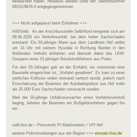
beobachtet haben. Hinweise werden unter der Telefonnummer
09231/9676-0 entgegengenommen.
+++ Nicht aufgepasst beim Einfahren +++
A93/Selb. An der Anschlussstelle Selb/Nord ereignete sich am
08.06.2026 ein Verkehrsunfall, bei dem hoher Sachschaden
entstand. Ein 55-jähriger Mann aus dem Landkreis Hof wollte
um 14 Uhr mit seinem Hyundai in Richtung Norden in den
fließenden Verkehr einfahren und übersah dabei das LKW-
Gespann eines 51-jährigen Berufskraftfahrers aus Polen.
Für den 55-Jährigen galt an der Einfahrt, wo momentan eine
Baustelle eingerichtet ist, „Vorfahrt gewähren“. Es kam zu einer
seitlichen Kollision wobei niemand verletzt wurde, jedoch nach
Einschätzung der Beamten der Autobahnpolizei aus Hof mehr
als 25.000 Euro Sachschaden verursacht wurden.
Weil der 55-jährige Unfallverursacher einen Vorfahrtsverstoß
beging, leiteten die Beamten ein Bußgeldverfahren gegen ihn
ein.
selb-live.de – Presseinfo PI Marktredwitz / VPI Hof
weitere Polizeimeldungen aus der Region >>>
einsatz-live.de