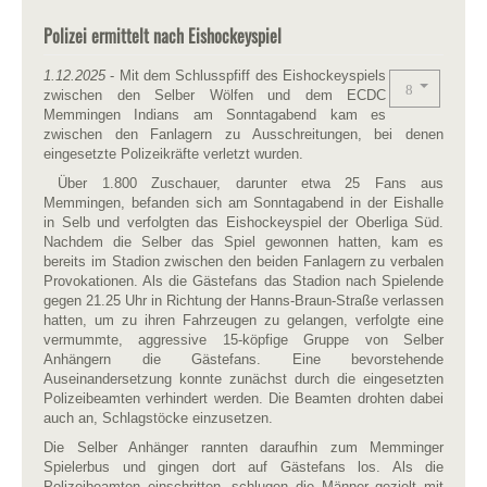
Polizei ermittelt nach Eishockeyspiel
1.12.2025
- Mit dem Schlusspfiff des Eishockeyspiels
zwischen den Selber Wölfen und dem ECDC
Memmingen Indians am Sonntagabend kam es
zwischen den Fanlagern zu Ausschreitungen, bei denen
eingesetzte Polizeikräfte verletzt wurden.
Über 1.800 Zuschauer, darunter etwa 25 Fans aus
Memmingen, befanden sich am Sonntagabend in der Eishalle
in Selb und verfolgten das Eishockeyspiel der Oberliga Süd.
Nachdem die Selber das Spiel gewonnen hatten, kam es
bereits im Stadion zwischen den beiden Fanlagern zu verbalen
Provokationen. Als die Gästefans das Stadion nach Spielende
gegen 21.25 Uhr in Richtung der Hanns-Braun-Straße verlassen
hatten, um zu ihren Fahrzeugen zu gelangen, verfolgte eine
vermummte, aggressive 15-köpfige Gruppe von Selber
Anhängern die Gästefans. Eine bevorstehende
Auseinandersetzung konnte zunächst durch die eingesetzten
Polizeibeamten verhindert werden. Die Beamten drohten dabei
auch an, Schlagstöcke einzusetzen.
Die Selber Anhänger rannten daraufhin zum Memminger
Spielerbus und gingen dort auf Gästefans los. Als die
Polizeibeamten einschritten, schlugen die Männer gezielt mit