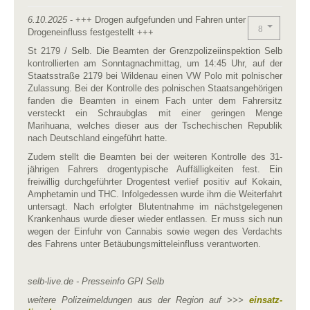
6.10.2025
- +++ Drogen aufgefunden und Fahren unter
Drogeneinfluss festgestellt +++
St 2179 / Selb. Die Beamten der Grenzpolizeiinspektion Selb
kontrollierten am Sonntagnachmittag, um 14:45 Uhr, auf der
Staatsstraße 2179 bei Wildenau einen VW Polo mit polnischer
Zulassung. Bei der Kontrolle des polnischen Staatsangehörigen
fanden die Beamten in einem Fach unter dem Fahrersitz
versteckt ein Schraubglas mit einer geringen Menge
Marihuana, welches dieser aus der Tschechischen Republik
nach Deutschland eingeführt hatte.
Zudem stellt die Beamten bei der weiteren Kontrolle des 31-
jährigen Fahrers drogentypische Auffälligkeiten fest. Ein
freiwillig durchgeführter Drogentest verlief positiv auf Kokain,
Amphetamin und THC. Infolgedessen wurde ihm die Weiterfahrt
untersagt. Nach erfolgter Blutentnahme im nächstgelegenen
Krankenhaus wurde dieser wieder entlassen. Er muss sich nun
wegen der Einfuhr von Cannabis sowie wegen des Verdachts
des Fahrens unter Betäubungsmitteleinfluss verantworten.
selb-live.de - Presseinfo GPI Selb
weitere Polizeimeldungen aus der Region auf >>>
einsatz-