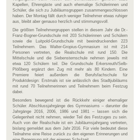
Kapellen, Ehrengäste und auch ehemalige Schülerinnen und
Schüler, die sich zu Jubiläumsgruppen zusammengeschlossen
haben. Der Montag fällt durch weniger Teilnehmer etwas ruhiger
aus, bleibt aber genauso herzlich und stimmungsvoll.
Die größten Teilnehmergruppen stellen in diesem Jahr die Dr.-
Franz-Bogner-Grundschule mit 203 Schülerinnen und Schülern
sowie die Luitpold-Grundschule mit beeindruckenden 223
Teilnehmern. Das Walter-Gropius-Gymnasium ist mit 214
Personen vertreten, die Realschule mit rund 150. Die
Mittelschule und die Siebensternschule nehmen jeweils mit
etwa 120 Schülern teil. Die Grundschule Erkersreuth/Selb-
Plößberg ergänzt den Zug mit mehr als 80 Kindern. Eine
Premiere feiert außerdem die Berufsfachschule für
Produktdesign: Erstmals ist sie anlässlich des Stadtjubiläums
mit rund 70 Teilnehmerinnen und Teilnehmern beim Festzug
dabei.
Besonders bewegend ist die Rückkehr einiger ehemaliger
Schüler. Abschlussjahrgänge des Gymnasiums – darunter die
Jahrgänge 2016, 2006, 1986 und 1981 – lassen sich die
Gelegenheit nicht nehmen, wieder Teil des Festzuges zu sein.
Auch von der Realschule ist ein Jubiläumsjahrgang vertreten,
bislang gemeldet aus dem Jahr 2016. Für viele bedeutet diese
Teilnahme eine Reise zurück zu den eigenen Erinnerungen und
eine Begegnung mit der eigenen Schulzeit.