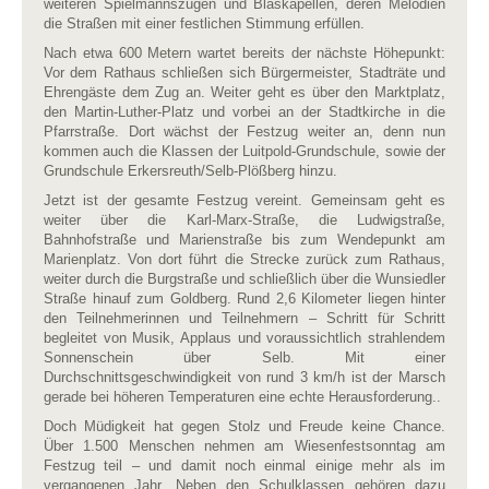
weiteren Spielmannszügen und Blaskapellen, deren Melodien
die Straßen mit einer festlichen Stimmung erfüllen.
Nach etwa 600 Metern wartet bereits der nächste Höhepunkt:
Vor dem Rathaus schließen sich Bürgermeister, Stadträte und
Ehrengäste dem Zug an. Weiter geht es über den Marktplatz,
den Martin-Luther-Platz und vorbei an der Stadtkirche in die
Pfarrstraße. Dort wächst der Festzug weiter an, denn nun
kommen auch die Klassen der Luitpold-Grundschule, sowie der
Grundschule Erkersreuth/Selb-Plößberg hinzu.
Jetzt ist der gesamte Festzug vereint. Gemeinsam geht es
weiter über die Karl-Marx-Straße, die Ludwigstraße,
Bahnhofstraße und Marienstraße bis zum Wendepunkt am
Marienplatz. Von dort führt die Strecke zurück zum Rathaus,
weiter durch die Burgstraße und schließlich über die Wunsiedler
Straße hinauf zum Goldberg. Rund 2,6 Kilometer liegen hinter
den Teilnehmerinnen und Teilnehmern – Schritt für Schritt
begleitet von Musik, Applaus und voraussichtlich strahlendem
Sonnenschein über Selb. Mit einer
Durchschnittsgeschwindigkeit von rund 3 km/h ist der Marsch
gerade bei höheren Temperaturen eine echte Herausforderung..
Doch Müdigkeit hat gegen Stolz und Freude keine Chance.
Über 1.500 Menschen nehmen am Wiesenfestsonntag am
Festzug teil – und damit noch einmal einige mehr als im
vergangenen Jahr. Neben den Schulklassen gehören dazu