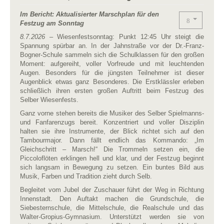
Im Bericht: Aktualisierter Marschplan für den
Festzug am Sonntag
8.7.2026
– Wiesenfestsonntag: Punkt 12:45 Uhr steigt die
Spannung spürbar an. In der Jahnstraße vor der Dr.-Franz-
Bogner-Schule sammeln sich die Schulklassen für den großen
Moment: aufgereiht, voller Vorfreude und mit leuchtenden
Augen. Besonders für die jüngsten Teilnehmer ist dieser
Augenblick etwas ganz Besonderes. Die Erstklässler erleben
schließlich ihren ersten großen Auftritt beim Festzug des
Selber Wiesenfests.
Ganz vorne stehen bereits die Musiker des Selber Spielmanns-
und Fanfarenzugs bereit. Konzentriert und voller Disziplin
halten sie ihre Instrumente, der Blick richtet sich auf den
Tambourmajor. Dann fällt endlich das Kommando: „Im
Gleichschritt – Marsch!“ Die Trommeln setzen ein, die
Piccoloflöten erklingen hell und klar, und der Festzug beginnt
sich langsam in Bewegung zu setzen. Ein buntes Bild aus
Musik, Farben und Tradition zieht durch Selb.
Begleitet vom Jubel der Zuschauer führt der Weg in Richtung
Innenstadt. Den Auftakt machen die Grundschule, die
Siebesternschule, die Mittelschule, die Realschule und das
Walter-Gropius-Gymnasium. Unterstützt werden sie von