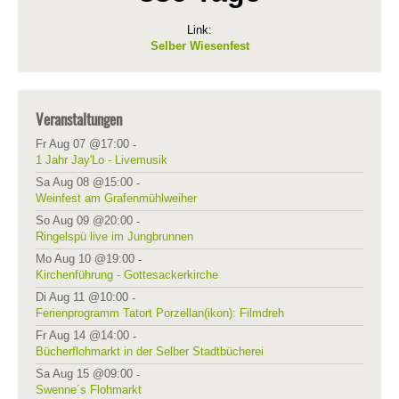
Link:
Selber Wiesenfest
Veranstaltungen
Fr Aug 07 @17:00
-
1 Jahr Jay'Lo - Livemusik
Sa Aug 08 @15:00
-
Weinfest am Grafenmühlweiher
So Aug 09 @20:00
-
Ringelspü live im Jungbrunnen
Mo Aug 10 @19:00
-
Kirchenführung - Gottesackerkirche
Di Aug 11 @10:00
-
Ferienprogramm Tatort Porzellan(ikon): Filmdreh
Fr Aug 14 @14:00
-
Bücherflohmarkt in der Selber Stadtbücherei
Sa Aug 15 @09:00
-
Swenne´s Flohmarkt