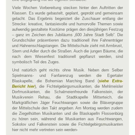
Viele Wochen Vorbereitung stecken hinter den Auftritten der
Klassen. Es wurde gebastelt, geplant, geprobt und gemeinsam
gelacht. Das Ergebnis begeistert die Zuschauer entlang der
Strecke: kreative, fantasievolle und humorvolle Themen sowie
aufwendig gestaltete Kostüme prägen den diesjährigen Festzug
– ganz im Zeichen des Jubiläums „600 Jahre Stadt Selb“. Die
Grundschüler präsentieren dazu traditionell ihre Fahnenträger
und Hahnenschlagstangen. Die Mittelschule zieht mit Armbrust,
Stern und Adler durch die Straßen. Auch die jungen Bäume, die
nach dem Wiesenfest traditionell gepflanzt werden, sind
symbolisch Teil des Zuges.
Und natürlich geht nichts ohne Musik. Neben dem Selber
Spielmanns- und Fanfarenzug werden die Egertaler
Blaskapelle, die Bohemian Marching Band (
siehe Extra-
Bericht hier
), die Fichtelgebirgsmusikanten, die Mehlmeisler
Dorfmusikanten, die Schalmeienfreunde Falkenstein, der
Musikverein Rehau, die Stadtkapelle Mitterteich, die
Markgräflichen Jäger Feuchtwangen sowie die Bläsergruppe
der Mittelschule den Takt angeben. Am Montag werden zudem
die Ziegelhütten Musikanten und die Blaskapelln Flossenbürg
zu hören sein, während die Musikanten aus Feuchtwangen,
Sokolov und Falkenstein sowie die Fichtelgebirgsmusikanten
hier nicht mehr vertreten sein werden-