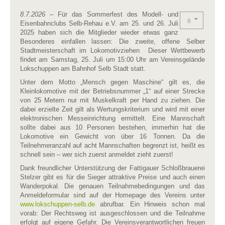
8.7.2026
– Für das Sommerfest des Modell- und
Eisenbahnclubs Selb-Rehau e.V. am 25. und 26. Juli
2025 haben sich die Mitglieder wieder etwas ganz
Besonderes einfallen lassen: Die zweite, offene Selber
Stadtmeisterschaft im Lokomotivziehen Dieser Wettbewerb
findet am Samstag, 25. Juli um 15:00 Uhr am Vereinsgelände
Lokschuppen am Bahnhof Selb Stadt statt.
Unter dem Motto „Mensch gegen Maschine“ gilt es, die
Kleinlokomotive mit der Betriebsnummer „1“ auf einer Strecke
von 25 Metern nur mit Muskelkraft per Hand zu ziehen. Die
dabei erzielte Zeit gilt als Wertungskriterium und wird mit einer
elektronischen Messeinrichtung ermittelt. Eine Mannschaft
sollte dabei aus 10 Personen bestehen, immerhin hat die
Lokomotive ein Gewicht von über 16 Tonnen. Da die
Teilnehmeranzahl auf acht Mannschaften begrenzt ist, heißt es
schnell sein – wer sich zuerst anmeldet zieht zuerst!
Dank freundlicher Unterstützung der Fattigauer Schloßbrauerei
Stelzer gibt es für die Sieger attraktive Preise und auch einen
Wanderpokal. Die genauen Teilnahmebedingungen und das
Anmeldeformular sind auf der Homepage des Vereins unter
www.lokschuppen-selb.de
abrufbar. Ein Hinweis schon mal
vorab: Der Rechtsweg ist ausgeschlossen und die Teilnahme
erfolgt auf eigene Gefahr. Die Vereinsverantwortlichen freuen