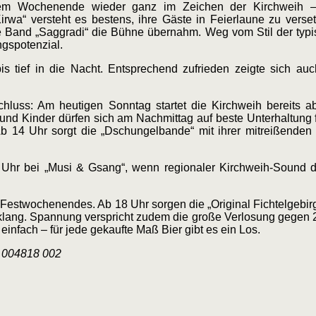
em Wochenende wieder ganz im Zeichen der Kirchweih –
wa“ versteht es bestens, ihre Gäste in Feierlaune zu versetz
e Band „Saggradi“ die Bühne übernahm. Weg vom Stil der typi
gspotenzial.
is tief in die Nacht. Entsprechend zufrieden zeigte sich au
hluss: Am heutigen Sonntag startet die Kirchweih bereits a
nd Kinder dürfen sich am Nachmittag auf beste Unterhaltung 
Ab 14 Uhr sorgt die „Dschungelbande“ mit ihrer mitreißenden
 Uhr bei „Musi & Gsang“, wenn regionaler Kirchweih-Sound da
 Festwochenendes. Ab 18 Uhr sorgen die „Original Fichtelgebir
lang. Spannung verspricht zudem die große Verlosung gegen 2
infach – für jede gekaufte Maß Bier gibt es ein Los.