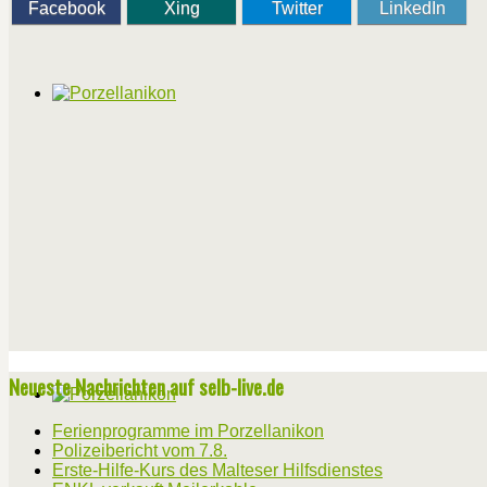
Facebook
Xing
Twitter
LinkedIn
Neueste Nachrichten auf selb-live.de
Ferienprogramme im Porzellanikon
Polizeibericht vom 7.8.
Erste-Hilfe-Kurs des Malteser Hilfsdienstes