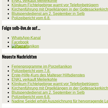
ENKL verkauft Meilerkohle
Klinikum Fichtelgebirge warnt vor Telefonbetrügern
Kirchenführung mit Orgelklängen in der Gottesackerkirc
Blutspendedienst am 2. September in Selb
Polizeibericht vom 6.8.
Folge selb-live.de auf...
WhatsApp-Kanal
Facebook
Instagram
Neueste Nachrichten
Ferienprogramme im Porzellanikon
Polizeibericht vom 7.8.
Erste-Hilfe-Kurs des Malteser Hilfsdienstes
ENKL verkauft Meilerkohle
Klinikum Fichtelgebirge warnt vor Telefonbetrügern
Kirchenführung mit Orgelklängen in der Gottesackerkirc
Blutspendedienst am 2. September in Selb
Polizeibericht vom 6.8.
Nadine Seidel erhält Auszeichnung für hervorragende L