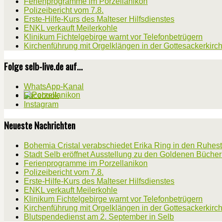
Ferienprogramme im Porzellanikon
Polizeibericht vom 7.8.
Erste-Hilfe-Kurs des Malteser Hilfsdienstes
ENKL verkauft Meilerkohle
Klinikum Fichtelgebirge warnt vor Telefonbetrügern
Kirchenführung mit Orgelklängen in der Gottesackerkirc
Folge selb-live.de auf...
WhatsApp-Kanal
Facebook
Instagram
Neueste Nachrichten
Bohemia Cristal verabschiedet Erika Ring in den Ruhes
Stadt Selb eröffnet Ausstellung zu den Goldenen Büche
Ferienprogramme im Porzellanikon
Polizeibericht vom 7.8.
Erste-Hilfe-Kurs des Malteser Hilfsdienstes
ENKL verkauft Meilerkohle
Klinikum Fichtelgebirge warnt vor Telefonbetrügern
Kirchenführung mit Orgelklängen in der Gottesackerkirc
Blutspendedienst am 2. September in Selb