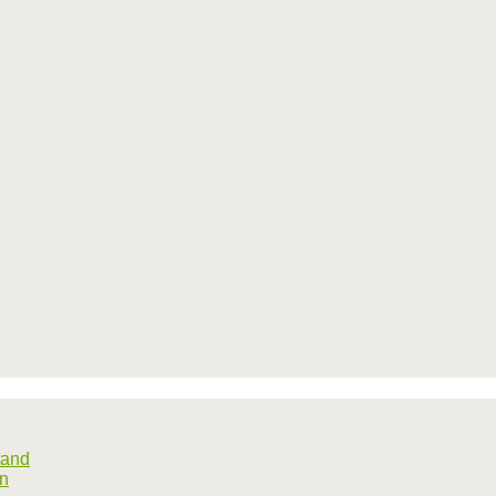
tand
rn