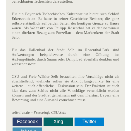
benachbarten Tschechien darzustellen.
Für ein Bayerisch-Tschechisches Kulturinstitut bietet sich Schloß
Erkersreuth an. Es hatte in seiner Geschichte Besitzer, die ganz
selbstverständlich auf beiden Seiten der heutigen Grenze zu Hause
waren. Als Wohnsitz von Philipp Rosenthal hat es darüberhinaus
einen direkten Bezug zum Porzellan – dem Markenkern der Stadt
Selb.
Für das Hallenbad der Stadt Selb im Rosenthal-Park sind
Aufwertungen beispielsweise durch eine Öffnung ins
Außengelände, durch Sauna oder Dampfbad ebenfalls denkbar und
wünschenswert.
CSU und Freie Wähler Selb betrachten ihre Vorschläge nicht als
abschließend; vielmehr sollen sie Anknüpfungspunkte für eine
weitere – auch öffentliche - Diskussion sein. Der Fraktion ist auch
klar, dass zum Schlus nicht alle Vorschläge verwirklicht werden
können und der Stadtrat gemeinsam mit dem Freistaat Bayern eine
Bewertung und eine Auswahl vornehmen muss.
selb-live.de – Presseinfo CSU Selb
Facebook
Xing
Twitter