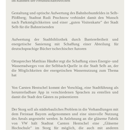
im Rahmen der Freundschaftswochen
Gestaltung und optische Aufwertung des Bahnhofsumfeldes in Selb-
Plößberg; Stadtrat Rudi Pruchnow verbindet damit den Wunsch
nach Parkmöglichkeiten und einer „guten Visitenkarte“ der Stadt
Selb für die Bahnreisenden
Aufwertung der Stadtbibliothek durch Barrierefreiheit und
energetische Sanierung mit Schaffung einer Abteilung für
deutschsprachige Bücher tschechischer Autoren
Ortssprecher Matthias Häußer regt die Schaffung eines Energie- und
Wasserradweges von der Selbbach-Quelle in die Stadt Selb an, der
die Möglichkeiten der energetischen Wassernutzung zum Thema
hat
Von Carsten Hentschel kommt der Vorschlag, eine Stadtführung als
herunterladbare App in verschiedenen Sprachen zu erstellen und
damit die Stadt den Gästen zu präsentieren
Der Storg soll als städtebauliches Problem in die Verhandlungen mit
dem Freistaat Bayern aufgenommen und eine sinnvolle Nutzung
des Areals angestrebt werden. In Anlehnung an die gläserne Fabrik
von VW hält Stadtrat Carsten Hentschel eine „Gläserne
Hochschule“ im Storg für möglich, die auch mit anderen