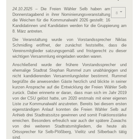
24.10.2025
– Die Freien Wähler Selb haben am
Donnerstagabend in ihrer Nominierungsveranstaltung
die Weichen für die Kommunalwahl 2026 gestellt: 16
Kandidatinnen und Kandidaten werden für die Gruppierung am
8. März antreten.
Die Veranstaltung wurde von Vorstandssprecher Niklas
Schmidling eröffnet, der zunächst feststellte, dass die
Vereinsmitglieder satzungsgemäß und fristgerecht zu dieser
wichtigen Versammlung eingeladen worden waren.
Anschließend wurde der frühere Vorstandssprecher und
ehemalige Stadtrat Stephan Rummel zum unabhängigen und
nicht kandidierenden Versammlungsleiter bestimmt. Rummel
begrüßte die anwesenden Gäste herzlich und blickte in seiner
kurzen Ansprache auf die Entwicklung der Freien Wähler Selb
zurück. Dabei erinnerte er daran, dass man sich im Jahr 2019
von der CSU gelöst hatte, um 2020 erstmals mit einer eigenen
Liste zur Kommunalwahl anzutreten. Bereits bei diesem ersten
eigenständigen Anlauf konnten die Freien Wähler Selb auf
Anhieb drei Stadtratssitze gewinnen und somit Fraktionsstärke
erreichen. Besonders erfreulich war auch der spätere Zuwachs
von drei weiteren Stadtratsmitgliedern, die heute als
Ortssprecher für Selb-Plößberg, Vielitz und Silberbach tätig
sind.