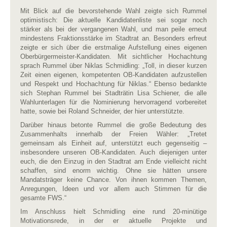
Mit Blick auf die bevorstehende Wahl zeigte sich Rummel
optimistisch: Die aktuelle Kandidatenliste sei sogar noch
stärker als bei der vergangenen Wahl, und man peile erneut
mindestens Fraktionsstärke im Stadtrat an. Besonders erfreut
zeigte er sich über die erstmalige Aufstellung eines eigenen
Oberbürgermeister-Kandidaten. Mit sichtlicher Hochachtung
sprach Rummel über Niklas Schmidling: „Toll, in dieser kurzen
Zeit einen eigenen, kompetenten OB-Kandidaten aufzustellen
und Respekt und Hochachtung für Niklas.“ Ebenso bedankte
sich Stephan Rummel bei Stadträtin Lisa Schiener, die alle
Wahlunterlagen für die Nominierung hervorragend vorbereitet
hatte, sowie bei Roland Schneider, der hier unterstützte.
Darüber hinaus betonte Rummel die große Bedeutung des
Zusammenhalts innerhalb der Freien Wähler: „Tretet
gemeinsam als Einheit auf, unterstützt euch gegenseitig –
insbesondere unseren OB-Kandidaten. Auch diejenigen unter
euch, die den Einzug in den Stadtrat am Ende vielleicht nicht
schaffen, sind enorm wichtig. Ohne sie hätten unsere
Mandatsträger keine Chance. Von ihnen kommen Themen,
Anregungen, Ideen und vor allem auch Stimmen für die
gesamte FWS.“
Im Anschluss hielt Schmidling eine rund 20-minütige
Motivationsrede, in der er aktuelle Projekte und