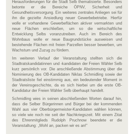
Herausforderungen für die Stadt Selb thematisierte. Besonders
betonte er die Bereiche ÖPNV, Sicherheit und
Gesundheitsversorgung. Ein weiteres zentrales Anliegen sei für
ihn die gezielte Ansiedlung neuer Gewerbebetriebe. Hierfür
wolle er vorhandene Gewerbeflächen aktiver vermarkten und
neue Flächen erschließen, um so die wirtschaftliche
Entwicklung Selbs voranzutreiben. Auch im Bereich des
Wohnbaus wolle er neue Baugrundstücke ausweisen und
bestehende Flächen mit freien Parzellen besser bewerben, um
Wachstum und Zuzug zu fördern.
Im weiteren Verlauf der Veranstaltung stellten sich die
Stadtratskandidatinnen und -kandidaten der Freien Wähler Selb
kurz persönlich vor. Die anschließende Abstimmung über die
Nominierung des OB-Kandidaten Niklas Schmidling sowie der
Stadtratsliste fiel einstimmig aus, ein bedeutender Moment in
der Vereinsgeschichte, da es sich hierbei um die erste OB-
Kandidatur der Freien Wähler Selb überhaupt handelt.
Schmidling wies in seinen abschließenden Worten darauf hin,
dass die Selber Bürgerinnen und Bürger bei der kommenden
Wahl aus vier Oberbürgermeister-Kandidaten wählen können,
so viele wie noch nie seit der Nachkriegszeit. Mit einem Zitat
des Ehrenmitglieds Rudolph Pruchnow beendete er die
Veranstaltung: „Wohl an, packen wir es an!“