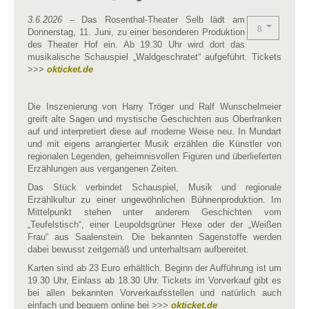
3.6.2026
– Das Rosenthal-Theater Selb lädt am
Donnerstag, 11. Juni, zu einer besonderen Produktion
des Theater Hof ein. Ab 19.30 Uhr wird dort das
musikalische Schauspiel „Waldgeschratet“ aufgeführt. Tickets
>>>
okticket.de
Die Inszenierung von Harry Tröger und Ralf Wunschelmeier
greift alte Sagen und mystische Geschichten aus Oberfranken
auf und interpretiert diese auf moderne Weise neu. In Mundart
und mit eigens arrangierter Musik erzählen die Künstler von
regionalen Legenden, geheimnisvollen Figuren und überlieferten
Erzählungen aus vergangenen Zeiten.
Das Stück verbindet Schauspiel, Musik und regionale
Erzählkultur zu einer ungewöhnlichen Bühnenproduktion. Im
Mittelpunkt stehen unter anderem Geschichten vom
„Teufelstisch“, einer Leupoldsgrüner Hexe oder der „Weißen
Frau“ aus Saalenstein. Die bekannten Sagenstoffe werden
dabei bewusst zeitgemäß und unterhaltsam aufbereitet.
Karten sind ab 23 Euro erhältlich. Beginn der Aufführung ist um
19.30 Uhr, Einlass ab 18.30 Uhr. Tickets im Vorverkauf gibt es
bei allen bekannten Vorverkaufsstellen und natürlich auch
einfach und bequem online bei >>>
okticket.de