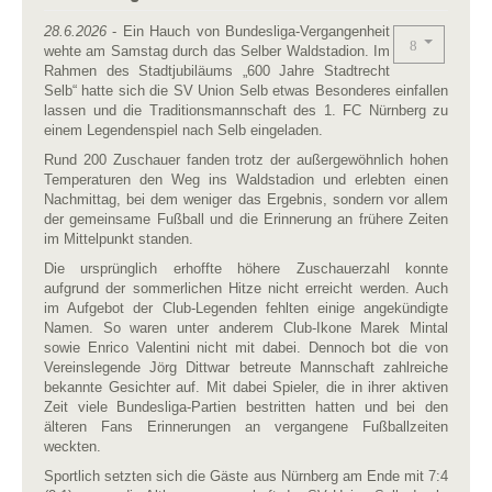
28.6.2026
- Ein Hauch von Bundesliga-Vergangenheit
wehte am Samstag durch das Selber Waldstadion. Im
Rahmen des Stadtjubiläums „600 Jahre Stadtrecht
Selb“ hatte sich die SV Union Selb etwas Besonderes einfallen
lassen und die Traditionsmannschaft des 1. FC Nürnberg zu
einem Legendenspiel nach Selb eingeladen.
Rund 200 Zuschauer fanden trotz der außergewöhnlich hohen
Temperaturen den Weg ins Waldstadion und erlebten einen
Nachmittag, bei dem weniger das Ergebnis, sondern vor allem
der gemeinsame Fußball und die Erinnerung an frühere Zeiten
im Mittelpunkt standen.
Die ursprünglich erhoffte höhere Zuschauerzahl konnte
aufgrund der sommerlichen Hitze nicht erreicht werden. Auch
im Aufgebot der Club-Legenden fehlten einige angekündigte
Namen. So waren unter anderem Club-Ikone Marek Mintal
sowie Enrico Valentini nicht mit dabei. Dennoch bot die von
Vereinslegende Jörg Dittwar betreute Mannschaft zahlreiche
bekannte Gesichter auf. Mit dabei Spieler, die in ihrer aktiven
Zeit viele Bundesliga-Partien bestritten hatten und bei den
älteren Fans Erinnerungen an vergangene Fußballzeiten
weckten.
Sportlich setzten sich die Gäste aus Nürnberg am Ende mit 7:4