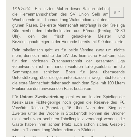
16.5.2024
- Ein letztes Mal in dieser Saison stehen
die Herrenmannschaften des SV Union Selb am
Wochenende im Thomas-Lang-Waldstadion auf dem
grünen Rasen. Die erste Mannschaft empfängt in der Kreisliga
Süd hierbei den Tabellenletzten aus Bärnau (Freitag, 18.30
Uhr), den der frisch gebackene Meister und
Bezirksligaaufsteiger in der Hinrunde bereits mit 9:0 dominierte.
Rein tabellarisch geht es für beide Vereine zwar um nichts
mehr, dennoch möchte der SV das heimische Publikum, das
für den höchsten Zuschauerschnitt der gesamten Liga
verantwortlich ist, mit einem weiteren Erfolgserlebnis in die
Sommerpause schicken. Eben für jene überragende
Unterstützung, über die gesamte Saison hinweg, möchte sich
die erste Mannschaft daher auch nach dem Spiel mit 100 Litern
Freibier bei den anwesenden Fans bedanken.
Für
Unions Zweitvertretung
geht es am letzten Spieltag der
Kreisklasse Fichtelgebirge noch gegen die Reserve des FC
Vorwärts Röslau (Samstag, 16 Uhr). Nach dem Sieg der
Zweiten unter der Woche in Stockenroth können die Unioner
nicht mehr vom sechsten Tabellenplatz verdrängt werden, die
Gäste haben ihren achten Platz auch schon sicher. Gespielt
wird im Thomas-Lang-Waldstadion am Südring.