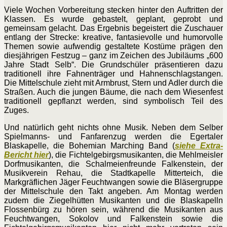
Viele Wochen Vorbereitung stecken hinter den Auftritten der
Klassen. Es wurde gebastelt, geplant, geprobt und
gemeinsam gelacht. Das Ergebnis begeistert die Zuschauer
entlang der Strecke: kreative, fantasievolle und humorvolle
Themen sowie aufwendig gestaltete Kostüme prägen den
diesjährigen Festzug – ganz im Zeichen des Jubiläums „600
Jahre Stadt Selb“. Die Grundschüler präsentieren dazu
traditionell ihre Fahnenträger und Hahnenschlagstangen.
Die Mittelschule zieht mit Armbrust, Stern und Adler durch die
Straßen. Auch die jungen Bäume, die nach dem Wiesenfest
traditionell gepflanzt werden, sind symbolisch Teil des
Zuges.
Und natürlich geht nichts ohne Musik. Neben dem Selber
Spielmanns- und Fanfarenzug werden die Egertaler
Blaskapelle, die Bohemian Marching Band (
siehe Extra-
Bericht hier
), die Fichtelgebirgsmusikanten, die Mehlmeisler
Dorfmusikanten, die Schalmeienfreunde Falkenstein, der
Musikverein Rehau, die Stadtkapelle Mitterteich, die
Markgräflichen Jäger Feuchtwangen sowie die Bläsergruppe
der Mittelschule den Takt angeben. Am Montag werden
zudem die Ziegelhütten Musikanten und die Blaskapelln
Flossenbürg zu hören sein, während die Musikanten aus
Feuchtwangen, Sokolov und Falkenstein sowie die