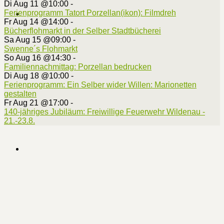
Di Aug 11 @10:00
-
Ferienprogramm Tatort Porzellan(ikon): Filmdreh
Fr Aug 14 @14:00
-
Bücherflohmarkt in der Selber Stadtbücherei
Sa Aug 15 @09:00
-
Swenne´s Flohmarkt
So Aug 16 @14:30
-
Familiennachmittag: Porzellan bedrucken
Di Aug 18 @10:00
-
Ferienprogramm: Ein Selber wider Willen: Marionetten
gestalten
Fr Aug 21 @17:00
-
140-jähriges Jubiläum: Freiwillige Feuerwehr Wildenau -
21.-23.8.