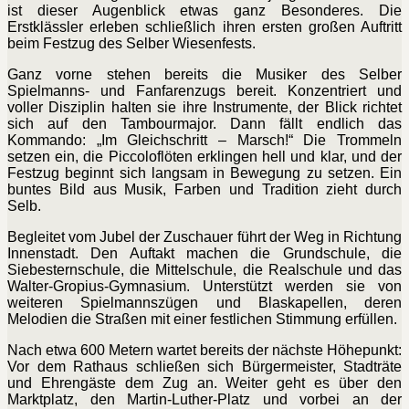
ist dieser Augenblick etwas ganz Besonderes. Die
Erstklässler erleben schließlich ihren ersten großen Auftritt
beim Festzug des Selber Wiesenfests.
Ganz vorne stehen bereits die Musiker des Selber
Spielmanns- und Fanfarenzugs bereit. Konzentriert und
voller Disziplin halten sie ihre Instrumente, der Blick richtet
sich auf den Tambourmajor. Dann fällt endlich das
Kommando: „Im Gleichschritt – Marsch!“ Die Trommeln
setzen ein, die Piccoloflöten erklingen hell und klar, und der
Festzug beginnt sich langsam in Bewegung zu setzen. Ein
buntes Bild aus Musik, Farben und Tradition zieht durch
Selb.
Begleitet vom Jubel der Zuschauer führt der Weg in Richtung
Innenstadt. Den Auftakt machen die Grundschule, die
Siebesternschule, die Mittelschule, die Realschule und das
Walter-Gropius-Gymnasium. Unterstützt werden sie von
weiteren Spielmannszügen und Blaskapellen, deren
Melodien die Straßen mit einer festlichen Stimmung erfüllen.
Nach etwa 600 Metern wartet bereits der nächste Höhepunkt:
Vor dem Rathaus schließen sich Bürgermeister, Stadträte
und Ehrengäste dem Zug an. Weiter geht es über den
Marktplatz, den Martin-Luther-Platz und vorbei an der