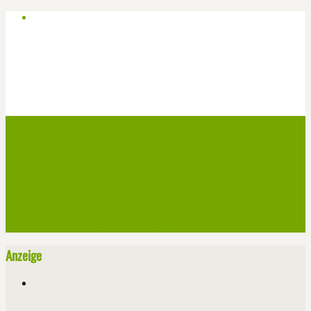
Start
Veranstaltungen
Theater-Tickets
Angebote
Werben
Pressemitteilung
Kontakt / Impressum / Datenschutz
Anzeige