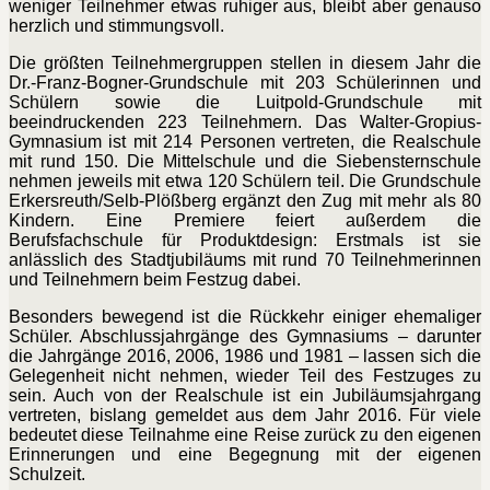
weniger Teilnehmer etwas ruhiger aus, bleibt aber genauso
herzlich und stimmungsvoll.
Die größten Teilnehmergruppen stellen in diesem Jahr die
Dr.-Franz-Bogner-Grundschule mit 203 Schülerinnen und
Schülern sowie die Luitpold-Grundschule mit
beeindruckenden 223 Teilnehmern. Das Walter-Gropius-
Gymnasium ist mit 214 Personen vertreten, die Realschule
mit rund 150. Die Mittelschule und die Siebensternschule
nehmen jeweils mit etwa 120 Schülern teil. Die Grundschule
Erkersreuth/Selb-Plößberg ergänzt den Zug mit mehr als 80
Kindern. Eine Premiere feiert außerdem die
Berufsfachschule für Produktdesign: Erstmals ist sie
anlässlich des Stadtjubiläums mit rund 70 Teilnehmerinnen
und Teilnehmern beim Festzug dabei.
Besonders bewegend ist die Rückkehr einiger ehemaliger
Schüler. Abschlussjahrgänge des Gymnasiums – darunter
die Jahrgänge 2016, 2006, 1986 und 1981 – lassen sich die
Gelegenheit nicht nehmen, wieder Teil des Festzuges zu
sein. Auch von der Realschule ist ein Jubiläumsjahrgang
vertreten, bislang gemeldet aus dem Jahr 2016. Für viele
bedeutet diese Teilnahme eine Reise zurück zu den eigenen
Erinnerungen und eine Begegnung mit der eigenen
Schulzeit.