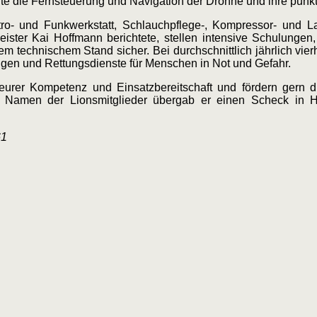
rte die Fernsteuerung und Navigation der Drohne und ihre pun
ro- und Funkwerkstatt, Schlauchpflege-, Kompressor- und L
eister Kai Hoffmann berichtete, stellen intensive Schulunge
 technischem Stand sicher. Bei durchschnittlich jährlich vier
ungen und Rettungsdienste für Menschen in Not und Gefahr.
urer Kompetenz und Einsatzbereitschaft und fördern gern di
m Namen der Lionsmitglieder übergab er einen Scheck in 