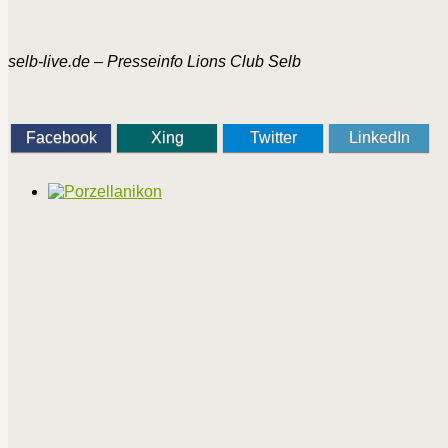
selb-live.de –
Presseinfo Lions Club Selb
Facebook
Xing
Twitter
LinkedIn