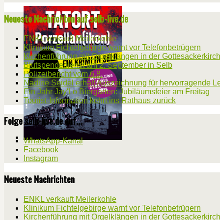
Neueste Nachrichten auf selb-live.de
ENKL verkauft Meilerkohle
Klinikum Fichtelgebirge warnt vor Telefonbetrügern
Kirchenführung mit Orgelklängen in der Gottesackerkirc
Blutspendedienst am 2. September in Selb
Polizeibericht vom 6.8.
Nadine Seidel erhält Auszeichnung für hervorragende L
Ein Jahr Jay'Lo Biergarten: Jubiläumsfeier am Freitag
Tourist-Information kehrt ins Rathaus zurück
Folge selb-live.de auf...
WhatsApp-Kanal
Facebook
Instagram
Neueste Nachrichten
ENKL verkauft Meilerkohle
Klinikum Fichtelgebirge warnt vor Telefonbetrügern
Kirchenführung mit Orgelklängen in der Gottesackerkirc