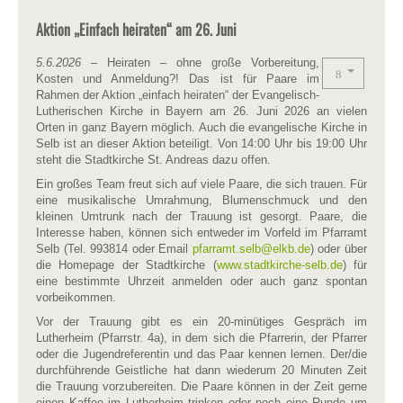
Aktion „Einfach heiraten“ am 26. Juni
5.6.2026
– Heiraten – ohne große Vorbereitung,
Kosten und Anmeldung?! Das ist für Paare im
Rahmen der Aktion „einfach heiraten“ der Evangelisch-
Lutherischen Kirche in Bayern am 26. Juni 2026 an vielen
Orten in ganz Bayern möglich. Auch die evangelische Kirche in
Selb ist an dieser Aktion beteiligt. Von 14:00 Uhr bis 19:00 Uhr
steht die Stadtkirche St. Andreas dazu offen.
Ein großes Team freut sich auf viele Paare, die sich trauen. Für
eine musikalische Umrahmung, Blumenschmuck und den
kleinen Umtrunk nach der Trauung ist gesorgt. Paare, die
Interesse haben, können sich entweder im Vorfeld im Pfarramt
Selb (Tel. 993814 oder Email
pfarramt.selb​
@
​elkb.de
) oder über
die Homepage der Stadtkirche (
www.stadtkirche-selb.de
) für
eine bestimmte Uhrzeit anmelden oder auch ganz spontan
vorbeikommen.
Vor der Trauung gibt es ein 20-minütiges Gespräch im
Lutherheim (Pfarrstr. 4a), in dem sich die Pfarrerin, der Pfarrer
oder die Jugendreferentin und das Paar kennen lernen. Der/die
durchführende Geistliche hat dann wiederum 20 Minuten Zeit
die Trauung vorzubereiten. Die Paare können in der Zeit gerne
einen Kaffee im Lutherheim trinken oder noch eine Runde um