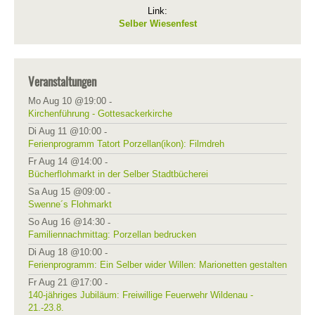
Link:
Selber Wiesenfest
Veranstaltungen
Mo Aug 10 @19:00
-
Kirchenführung - Gottesackerkirche
Di Aug 11 @10:00
-
Ferienprogramm Tatort Porzellan(ikon): Filmdreh
Fr Aug 14 @14:00
-
Bücherflohmarkt in der Selber Stadtbücherei
Sa Aug 15 @09:00
-
Swenne´s Flohmarkt
So Aug 16 @14:30
-
Familiennachmittag: Porzellan bedrucken
Di Aug 18 @10:00
-
Ferienprogramm: Ein Selber wider Willen: Marionetten gestalten
Fr Aug 21 @17:00
-
140-jähriges Jubiläum: Freiwillige Feuerwehr Wildenau -
21.-23.8.