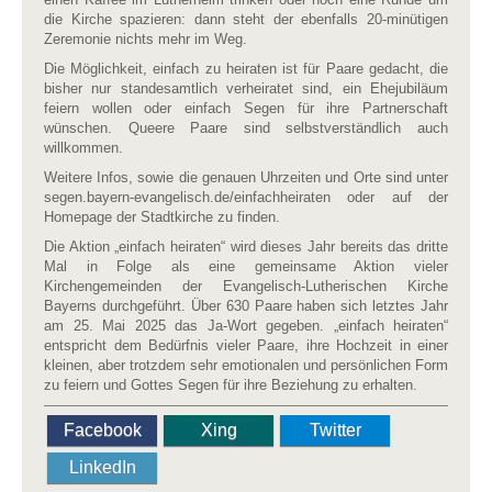
die Kirche spazieren: dann steht der ebenfalls 20-minütigen
Zeremonie nichts mehr im Weg.
Die Möglichkeit, einfach zu heiraten ist für Paare gedacht, die
bisher nur standesamtlich verheiratet sind, ein Ehejubiläum
feiern wollen oder einfach Segen für ihre Partnerschaft
wünschen. Queere Paare sind selbstverständlich auch
willkommen.
Weitere Infos, sowie die genauen Uhrzeiten und Orte sind unter
segen.bayern-evangelisch.de/einfachheiraten oder auf der
Homepage der Stadtkirche zu finden.
Die Aktion „einfach heiraten“ wird dieses Jahr bereits das dritte
Mal in Folge als eine gemeinsame Aktion vieler
Kirchengemeinden der Evangelisch-Lutherischen Kirche
Bayerns durchgeführt. Über 630 Paare haben sich letztes Jahr
am 25. Mai 2025 das Ja-Wort gegeben. „einfach heiraten“
entspricht dem Bedürfnis vieler Paare, ihre Hochzeit in einer
kleinen, aber trotzdem sehr emotionalen und persönlichen Form
zu feiern und Gottes Segen für ihre Beziehung zu erhalten.
Facebook
Xing
Twitter
LinkedIn