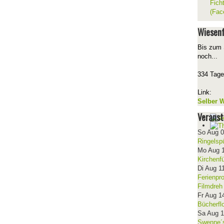
Fich
(Fac
Wiesenf
Bis zum 
noch...
334 Tage
Link:
Selber W
Veranst
So Aug 
Ringelsp
Mo Aug 
Kirchenf
Di Aug 1
Ferienpr
Filmdreh
Fr Aug 1
Bücherfl
Sa Aug 
Swenne´s