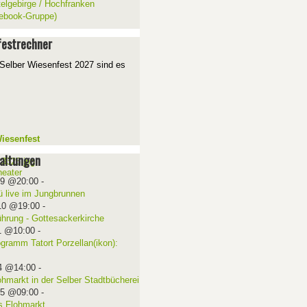
telgebirge / Hochfranken
ebook-Gruppe)
estrechner
Selber Wiesenfest 2027 sind es
iesenfest
altungen
09 @20:00
-
ü live im Jungbrunnen
10 @19:00
-
ührung - Gottesackerkirche
1 @10:00
-
ogramm Tatort Porzellan(ikon):
4 @14:00
-
ohmarkt in der Selber Stadtbücherei
15 @09:00
-
 Flohmarkt