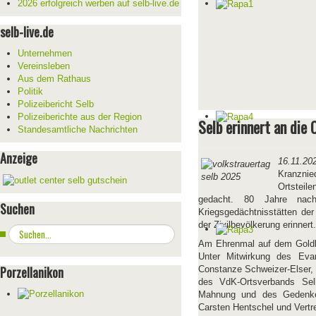
2026 erfolgreich werben auf selb-live.de
selb-live.de
Unternehmen
Vereinsleben
Aus dem Rathaus
Politik
Polizeibericht Selb
Polizeiberichte aus der Region
Selb erinnert an die
Standesamtliche Nachrichten
Anzeige
16.11.20
Kranznie
Ortsteile
gedacht. 80 Jahre na
Suchen
Kriegsgedächtnisstätten de
der Zivilbevölkerung erinnert.
Suchen
...
Am Ehrenmal auf dem Goldber
Unter Mitwirkung des Eva
Porzellanikon
Constanze Schweizer-Elser, 
des VdK-Ortsverbands Selb
Mahnung und des Gedenkens
Carsten Hentschel und Vertr