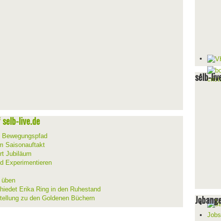
selb-liv
selb-live.de
m Bewegungspfad
um Saisonauftakt
rt Jubiläum
d Experimentieren
d üben
hiedet Erika Ring in den Ruhestand
Jobang
stellung zu den Goldenen Büchern
Jobs