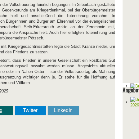
 der Volkstrauertag feierlich begangen. In Silberbach gestaltete
ie Gedenkstunde am Kriegerdenkmal, bei der Oberbürgermeister
ache hielt und anschließend die Totenehrung vornahm. In
ich Bürgerinnen und Bürger am Ehrenmal vor der evangelischen
meradschaft Selb-Erkersreuth wirkte an der Zeremonie mit,
npura die Ansprache hielt. Auch hier erfolgten Totenehrung und
erbürgermeister Pötzsch.
n mit Kriegergedächtnisstätten legte die Stadt Kränze nieder, um
und des Friedens zu setzen.
etont, dass Frieden in unserer Gesellschaft ein kostbares Gut
antwortungsvoll bewahrt werden müsse. Angesichts aktueller
aine oder im Nahen Osten – sei der Volkstrauertag als Mahnung
sgrenzung wichtiger denn je. Er stehe für die Hoffnung auf
hen und Völkern.
Angebot
ng
Twitter
LinkedIn