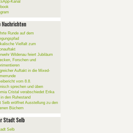
sApp-Kanal
ebook
agram
 Nachrichten
hrte Runde auf dem
gungspfad
kalische Vielfalt zum
onauftakt
rwehr Wildenau feiert Jubiläum
ecken, Forschen und
rimentieren
greicher Auftakt in die Mixed-
merrunde
zeibericht vom 8.8.
ienisch sprechen und üben
mia Cristal verabschiedet Erika
 in den Ruhestand
t Selb eröffnet Ausstellung zu den
enen Büchern
er Stadt Selb