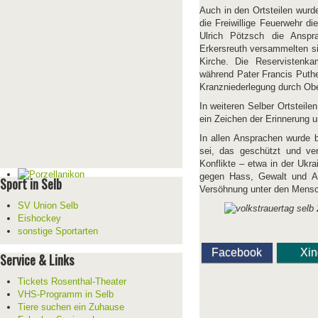
Auch in den Ortsteilen wurde
die Freiwillige Feuerwehr d
Ulrich Pötzsch die Anspr
Erkersreuth versammelten s
Kirche. Die Reservistenka
während Pater Francis Puthe
Kranzniederlegung durch Ob
In weiteren Selber Ortsteile
ein Zeichen der Erinnerung 
In allen Ansprachen wurde b
sei, das geschützt und ver
Konflikte – etwa in der Ukr
gegen Hass, Gewalt und Au
Sport in Selb
Versöhnung unter den Mensc
SV Union Selb
Eishockey
sonstige Sportarten
Facebook
Xi
Service & Links
Tickets Rosenthal-Theater
VHS-Programm in Selb
Tiere suchen ein Zuhause