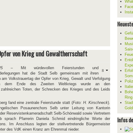
What
Fac
Inst
Neueste
Gefü
Bewe
Musi
Sais
 Opfer von Krieg und Gewaltherrschaft
Feue
Entd
Expe
25
– Mit würdevollen Feierstunden und
Erfol
derlegungen hat die Stadt Selb gemeinsam mit ihren
Som
n am Volkstrauertag der Opfer von Krieg, Gewalt und Verfolgung
Poli
ch dem Ende des Zweiten Weltkriegs wurde an den
Ital
r zahlreichen Toten, der Schrecken des Krieges und des Leids
Bohe
Ring
g fand eine zentrale Feierstunde statt (
Foto: H. Kirschneck
).
Stad
ngelischen Posaunenchors Selb unter Leitung von Kantorin
Gold
der Reservistenkameradschaft Selb-Schönwald sowie Vertretern
Infos d
 sprach Pfarrerin Daniela Schmid eindringliche Worte der
. Im Anschluss legten der stellvertretende Bürgermeister
eter des VdK einen Kranz am Ehrenmal nieder.