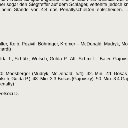
ner sogar den Siegtreffer auf dem Schläger, verfehlte jedoch 
e beim Stande von 4:4 das Penaltyschießen entscheiden. Le
ller, Kolb, Pozivil, Böhringer, Kremer – McDonald, Mudryk, M
hardt)
 T., Schütz, Wolsch, Gulda P., Alt, Schmitt – Baier, Gajovsk
 2:0 Moosberger (Mudryk, McDonald; 5/4), 32. Min. 2:1 Bosas 
ch, Gulda P.); 48. Min. 3:3 Bosas (Gajovsky); 50. Min. 3:4 Gaj
enalty)
Felsoci D.