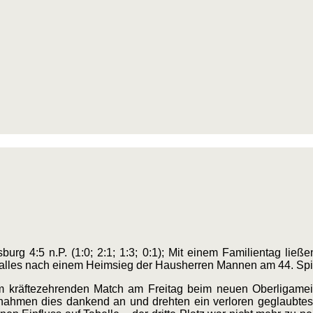
urg 4:5 n.P. (1:0; 2:1; 1:3; 0:1); Mit einem Familientag lie
 alles nach einem Heimsieg der Hausherren Mannen am 44. Spie
m kräftezehrenden Match am Freitag beim neuen Oberligameis
ahmen dies dankend an und drehten ein verloren geglaubtes 