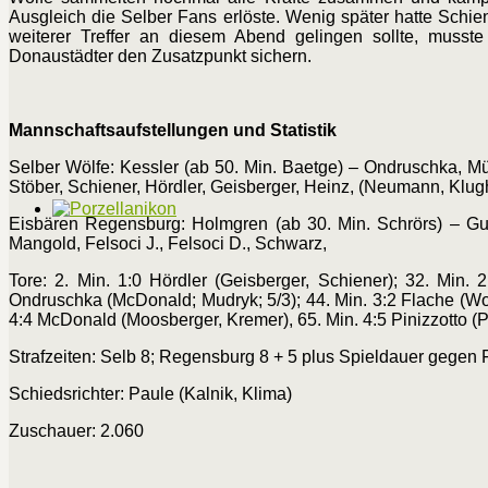
Ausgleich die Selber Fans erlöste. Wenig später hatte Schie
weiterer Treffer an diesem Abend gelingen sollte, musst
Donaustädter den Zusatzpunkt sichern.
Mannschaftsaufstellungen und Statistik
Selber Wölfe: Kessler (ab 50. Min. Baetge) – Ondruschka, Mü
Stöber, Schiener, Hördler, Geisberger, Heinz, (Neumann, Klug
Eisbären Regensburg: Holmgren (ab 30. Min. Schrörs) – Gulda
Mangold, Felsoci J., Felsoci D., Schwarz,
Tore: 2. Min. 1:0 Hördler (Geisberger, Schiener); 32. Min.
Ondruschka (McDonald; Mudryk; 5/3); 44. Min. 3:2 Flache (Wols
4:4 McDonald (Moosberger, Kremer), 65. Min. 4:5 Pinizzotto (P
Strafzeiten: Selb 8; Regensburg 8 + 5 plus Spieldauer gegen 
Schiedsrichter: Paule (Kalnik, Klima)
Zuschauer: 2.060