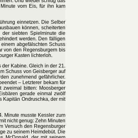
nehmen. Und wieder schlug das
. Minute vom Eis, für ihn kam
Führung einnetzen. Die Selber
ausbauen können, scheiterten
 der siebten Spielminute die
ehindert werden. Den fälligen
it einem abgefälschten Schuss
ar von den Regensburgern bis
urger Kasten lichterloh.
er Kabine. Gleich in der 21.
eim Schuss von Geisberger auf
rden zunehmend gefährlicher.
beendet – Letzterer bekam für
t zweimal bitten: Moosberger
Eisbären gerade einmal zwölf
s Kapitän Ondruschka, der mit
44. Minute musste Kessler zum
mit nicht genug: Zehn Minuten
beim Versuch den Regensburger
ätge zu seinem Heimdebüt. Die
es McDonald, der mit seinem