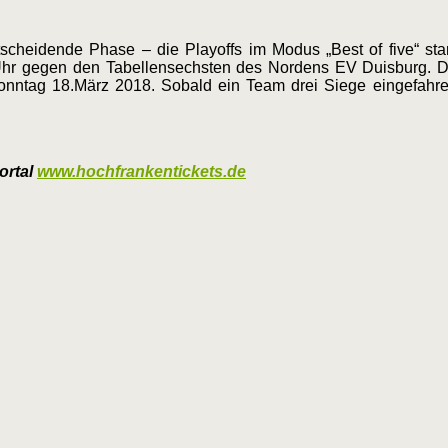
cheidende Phase – die Playoffs im Modus „Best of five“ sta
hr gegen den Tabellensechsten des Nordens EV Duisburg. Di
nntag 18.März 2018. Sobald ein Team drei Siege eingefahren 
ortal
www.hochfrankentickets.de