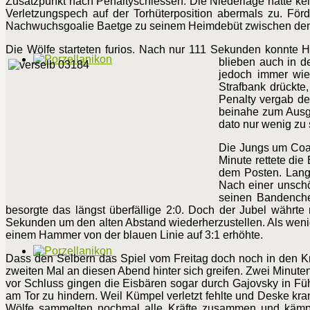
Zusatzpunkt nach Penaltyschiessen. Die Niederlage hatte kein
Verletzungspech auf der Torhüterposition abermals zu. Förd
Nachwuchsgoalie Baetge zu seinem Heimdebüt zwischen den
Die Wölfe starteten furios. Nach nur 111 Sekunden konnte H
blieben
auch in d
jedoch immer wie
Strafbank drückte
Penalty vergab de
beinahe zum Ausgl
dato nur wenig zu
Die Jungs um Coac
Minute rettete di
dem Posten. Lang
Nach einer unschö
seinen Bandenchec
besorgte das längst überfällige 2:0. Doch der Jubel währte
Sekunden um den alten Abstand wiederherzustellen. Als wenig 
einem Hammer von der blauen Linie auf 3:1 erhöhte.
Dass den Selbern das Spiel vom Freitag doch noch in den Kn
zweiten Mal an diesen Abend hinter sich greifen. Zwei Minut
vor Schluss gingen die Eisbären sogar durch Gajovsky in Fü
am Tor zu hindern. Weil Kümpel verletzt fehlte und Deske kra
Wölfe sammelten nochmal alle Kräfte zusammen und kämpft