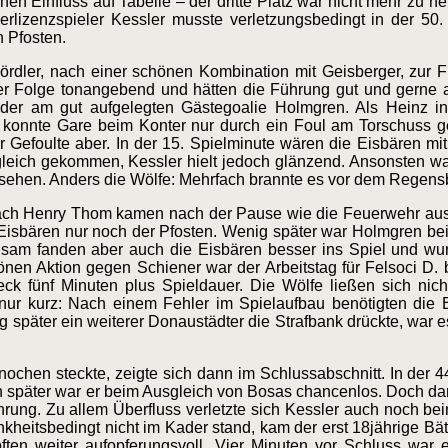
en Einfluss auf Tabelle – der dritte Platz war nicht mehr zu 
erlizenzspieler Kessler musste verletzungsbedingt in der 50
 Pfosten.
ördler, nach einer schönen Kombination mit Geisberger, zur 
er Folge tonangebend und hätten die Führung gut und gerne 
der am gut aufgelegten Gästegoalie Holmgren. Als Heinz in
, konnte Gare beim Konter nur durch ein Foul am Torschuss g
r Gefoulte aber. In der 15. Spielminute wären die Eisbären m
eich gekommen, Kessler hielt jedoch glänzend. Ansonsten w
 sehen. Anders die Wölfe: Mehrfach brannte es vor dem Regensb
h Henry Thom kamen nach der Pause wie die Feuerwehr aus d
e Eisbären nur noch der Pfosten. Wenig später war Holmgren b
sam fanden aber auch die Eisbären besser ins Spiel und wu
nen Aktion gegen Schiener war der Arbeitstag für Felsoci D. 
k fünf Minuten plus Spieldauer. Die Wölfe ließen sich nich
 nur kurz: Nach einem Fehler im Spielaufbau benötigten die 
später ein weiterer Donaustädter die Strafbank drückte, war e
ochen steckte, zeigte sich dann im Schlussabschnitt. In der 
en später war er beim Ausgleich von Bosas chancenlos. Doch da
hrung. Zu allem Überfluss verletzte sich Kessler auch noch 
nkheitsbedingt nicht im Kader stand, kam der erst 18jährige B
en weiter aufopferungsvoll. Vier Minuten vor Schluss war 